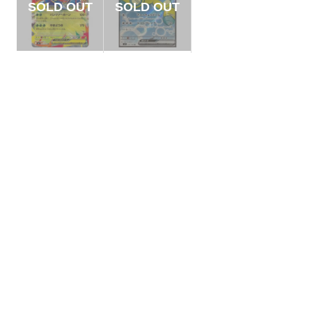
【状態A】メガヘラ
【状態B】ノココッ
クロスex 【RR】{00
チex 【SR】{120/10
4/080}[M2]
0}[SV9]
¥50
¥300
(税込)
(税込)
全ての商品
SR,SAR,UR等
AR/CHR
RR/RRR
状態S