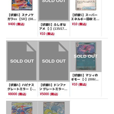
【状態S】スナノケ
【状態S】スーパー
ガワex 【SR】{083/
エネルギー回収 ミラ
066}[SV4K]
ー/ハイクラスパック
¥400
¥10
(税込)
(税込)
【状態B】ふしぎな
仕様【-】{157/190}
アメ 【-】{135/175}
[SV4a]
[SVM]
¥10
(税込)
【状態B】マリィの
ギモー 【-】{006/01
9}[SVOM]
¥10
(税込)
【状態A】ハピナス
【状態B】ドンファ
グレートミラー【-】
ン グレートミラー
{054/070}[その他]
【-】{046/070}[その
¥8000
¥5000
(税込)
(税込)
他]