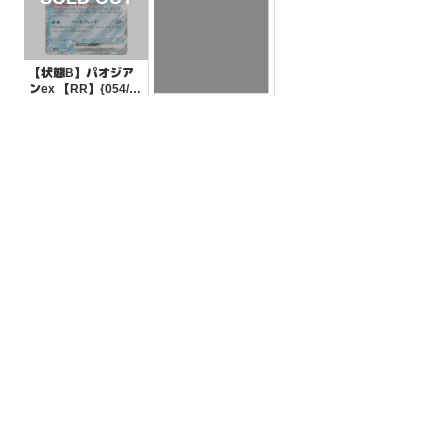
【状態B】パオジア
ンex 【RR】{054/19
0}[SV4a]
¥15
(税込)
【状態A】ポケギア
3.0 SVC【-】{015/0
21}[SVC]
¥80
(税込)
全ての商品
SR,SAR,UR等
AR/CHR
RR/RRR