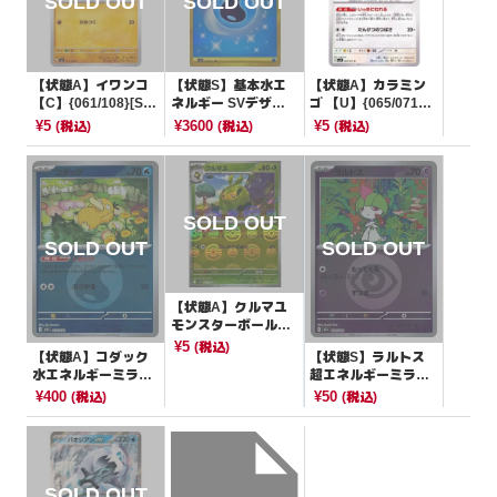
【状態A】イワンコ
【状態S】基本水エ
【状態A】カラミン
【C】{061/108}[SV
ネルギー SVデザイ
ゴ 【U】{065/071}
3]
ン【UR】{099/071}
[SV2D]
¥5
¥3600
¥5
(税込)
(税込)
(税込)
[SV2P]
【状態A】クルマユ
モンスターボールミ
ラー【C】{002/086}
¥5
(税込)
【状態A】コダック
【状態S】ラルトス
[SV11W]
水エネルギーミラー
超エネルギーミラー
【-】{032/193}[M2
【-】{069/193}[M2
¥400
¥50
(税込)
(税込)
a]
a]