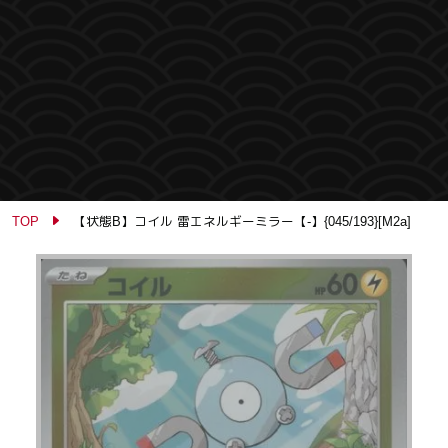
TOP
【状態B】コイル 雷エネルギーミラー【-】{045/193}[M2a]