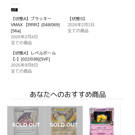
関連
【状態A】ブラッキー
【状態S】
VMAX 【RRR】{048/069}
2026年2月1日
[S6a]
全ての商品
2026年2月4日
全ての商品
【状態A】レベルボール
【-】{022/038}[SVF]
2025年9月8日
全ての商品
あなたへのおすすめ商品