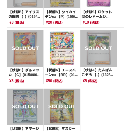
【状態B】アイリス
【状態A】タイカイ
【状態S】ロケット
の闘志 【-】{019/02
デンex 【P】{155/S
団のレドームシ
1}[MBG]
V-P}[PROMO]
【C】{043/098}[SV
¥3
¥20
¥10
(税込)
(税込)
(税込)
10]
【状態B】ダルマッ
【状態A】エースバ
【状態A】たんぱん
カ 【C】{015/080}
ーンex 【RR】{018/
こぞう 【-】{132/13
[M2]
102}[SV7]
9}[SVD]
¥3
¥50
¥5
(税込)
(税込)
(税込)
【状態B】アマージ
【状態S】マスカー