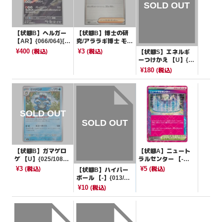
【状態B】ヘルガー
【状態B】博士の研
【AR】{066/064}[S
究/アララギ博士 モン
V6a]
スターボールミラー
¥400
¥3
(税込)
(税込)
【状態S】エネルギ
【U】{084/086}[SV1
ーつけかえ 【U】{0
1B]
51/064}[sm11a]
¥180
(税込)
【状態B】ガマゲロ
【状態A】ニュート
ゲ 【U】{025/108}
ラルセンター 【-】
[SV3]
{063/064}[SV6a]
¥3
¥5
(税込)
(税込)
【状態B】ハイパー
ボール 【-】{013/02
0}[SVEM]
¥10
(税込)