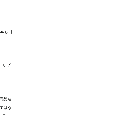
何本も目
、サプ
「商品名
Dではな