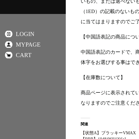
いもの、または選べない
（1ED）の記載のないも
に当てはまりますのでご
LOGIN
【中国語表記の商品につ
MYPAGE
中国語表記のカードで、
CART
体字をお選びする事はで
【在庫数について】
商品ページに表示されて
なりますのでご注意くだ
関連
【状態A】ブラッキーVMAX