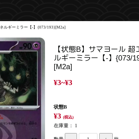
ギーミラー【-】{073/193}[M2a]
【状態B】サマヨール 超
ルギーミラー【-】{073/19
[M2a]
¥3~
¥3
状態B
¥3
(税込)
在庫量：
1