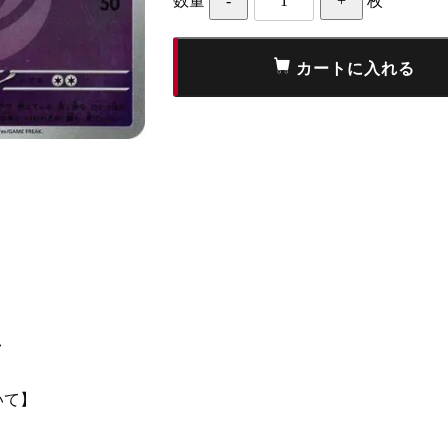
数量
枚
て
いて】