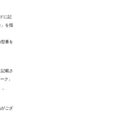
ドに記
号」を指
の型番を
に記載さ
マーク」
。_
品がござ