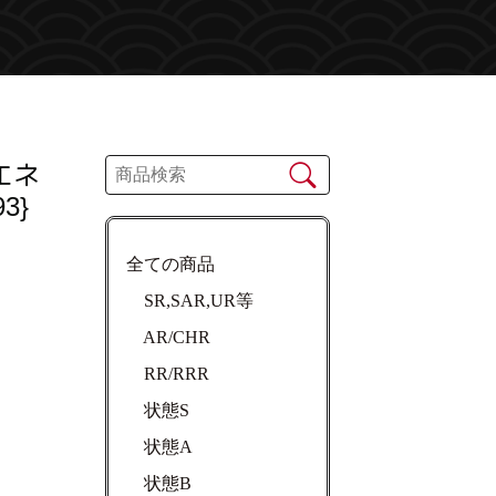
エネ
3}
全ての商品
SR,SAR,UR等
AR/CHR
RR/RRR
状態S
状態A
状態B