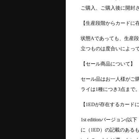
ご購入、ご購入後に開封
【生産段階からカードに存
状態Aであっても、生産
立つものは度合いによって
【セール商品について】
セール品はお一人様がご購
ライは1種につき3点まで
【1EDが存在するカード
1st editionバージ
に（1ED）の記載のある