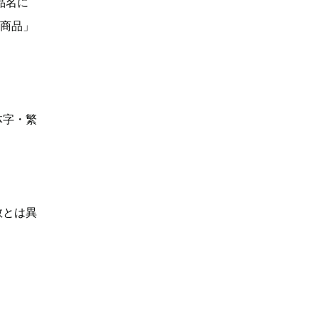
品名に
い商品」
体字・繁
数とは異
】