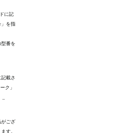
ドに記
号」を指
の型番を
に記載さ
マーク」
。_
品がござ
ります。