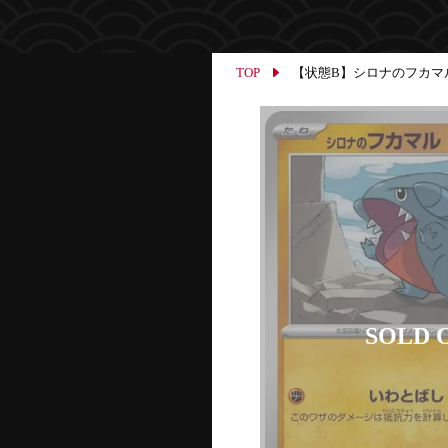
TOP
【状態B】シロナのフカマル【-】