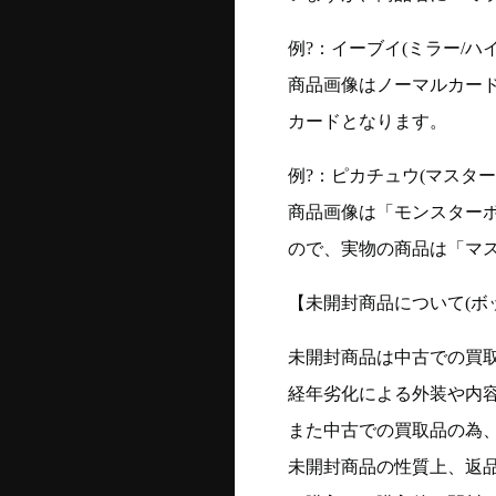
例?：イーブイ(ミラー/ハイク
商品画像はノーマルカー
カードとなります。
例?：ピカチュウ(マスターボー
商品画像は「モンスター
ので、実物の商品は「マ
【未開封商品について(ボ
未開封商品は中古での買
経年劣化による外装や内
また中古での買取品の為
未開封商品の性質上、返