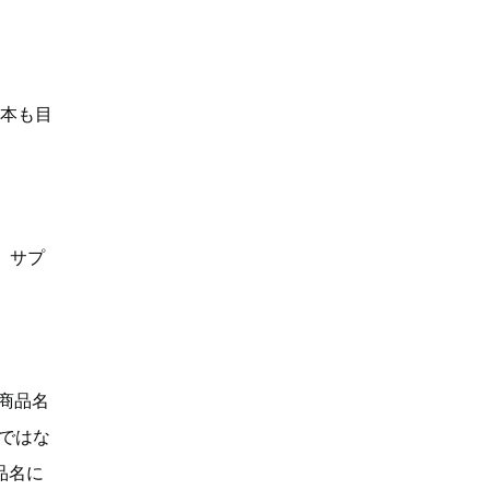
何本も目
、サプ
「商品名
Dではな
品名に