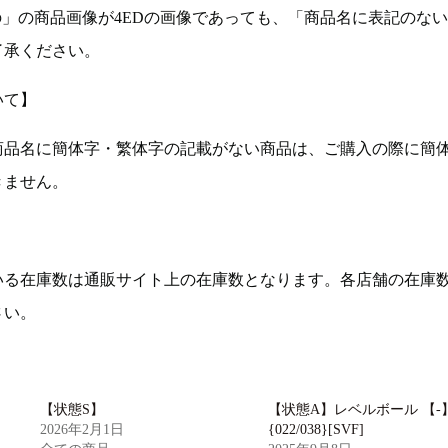
の」の商品画像が4EDの画像であっても、「商品名に表記のな
了承ください。
いて】
商品名に簡体字・繁体字の記載がない商品は、ご購入の際に簡
きません。
いる在庫数は通販サイト上の在庫数となります。各店舗の在庫
さい。
【状態S】
【状態A】レベルボール 【-
2026年2月1日
{022/038}[SVF]