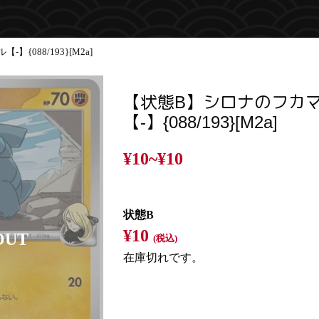
{088/193}[M2a]
【状態B】シロナのフカ
【-】{088/193}[M2a]
¥10~
¥10
状態B
¥10
(税込)
在庫切れです。