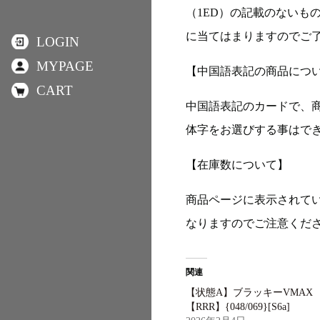
（1ED）の記載のないも
に当てはまりますのでご
LOGIN
MYPAGE
【中国語表記の商品につ
CART
中国語表記のカードで、
体字をお選びする事はで
【在庫数について】
商品ページに表示されて
なりますのでご注意くだ
関連
【状態A】ブラッキーVMAX
【RRR】{048/069}[S6a]