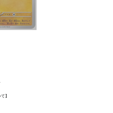
て
いて】