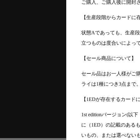
ご購入、ご購入後に開封
【生産段階からカードに存
状態Aであっても、生産
立つものは度合いによって
【セール商品について】
セール品はお一人様がご購
ライは1種につき3点まで
【1EDが存在するカード
1st editionバージ
に（1ED）の記載のある
いもの、または選べない