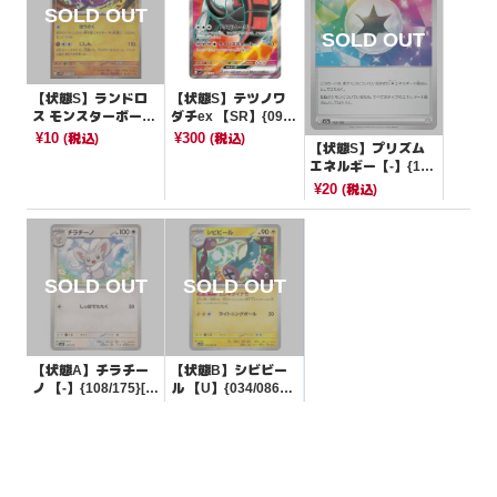
【状態S】ランドロ
【状態S】テツノワ
ス モンスターボール
ダチex 【SR】{096/
ミラー【R】{056/08
078}[SV1V]
¥10
¥300
(税込)
(税込)
【状態S】プリズム
6}[SV11B]
エネルギー【-】{19
2/193}[M2a]
¥20
(税込)
【状態A】チラチー
【状態B】シビビー
ノ 【-】{108/175}[S
ル 【U】{034/086}
VM]
[SV11B]
¥5
¥3
(税込)
(税込)