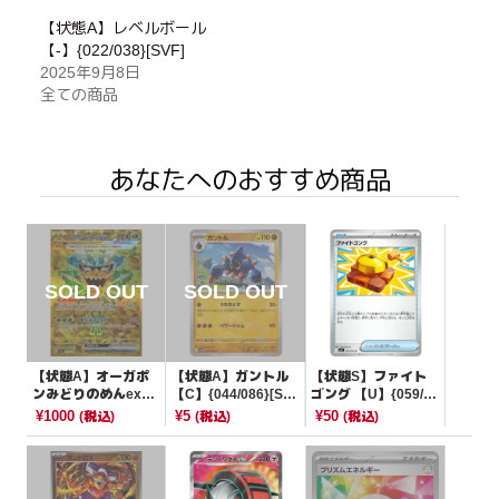
【状態A】レベルボール
【-】{022/038}[SVF]
2025年9月8日
全ての商品
あなたへのおすすめ商品
【状態A】オーガポ
【状態A】ガントル
【状態S】ファイト
ンみどりのめんex
【C】{044/086}[SV1
ゴング 【U】{059/0
【UR】{131/101}[S
1W]
63}[M1L]
¥1000
¥5
¥50
(税込)
(税込)
(税込)
V6]