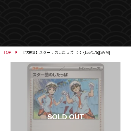
TOP
【状態B】スター団のしたっぱ 【-】{155/175}[SVM]