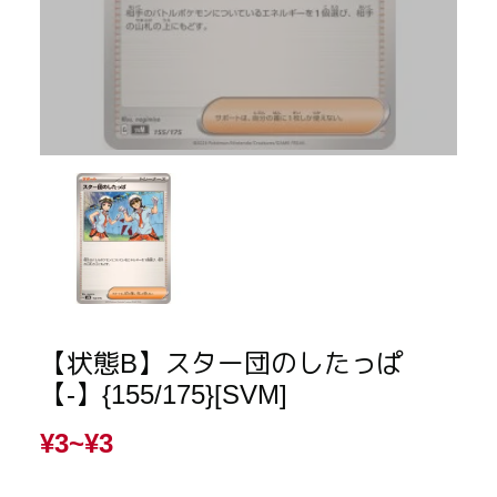
【状態B】スター団のしたっぱ
【-】{155/175}[SVM]
¥3~
¥3