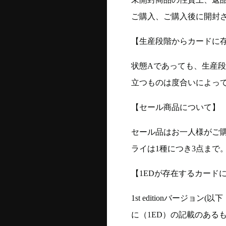
ご購入、ご購入後に開封
【生産段階からカードに存
状態Aであっても、生産
立つものは度合いによって
【セール商品について】
セール品はお一人様がご購
ライは1種につき3点まで
【1EDが存在するカード
1st editionバージ
に（1ED）の記載のある