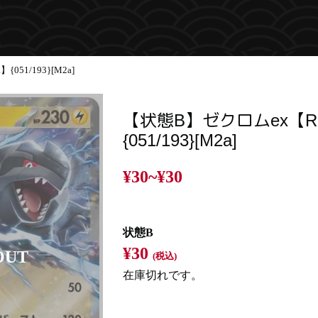
51/193}[M2a]
【状態B】ゼクロムex【R
{051/193}[M2a]
¥30~
¥30
状態B
¥30
(税込)
在庫切れです。