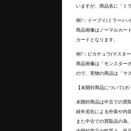
いますが、商品名に「ミ
例?：イーブイ(ミラー/ハイク
商品画像はノーマルカー
カードとなります。
例?：ピカチュウ(マスターボー
商品画像は「モンスター
ので、実物の商品は「マ
【未開封商品について(ボ
未開封商品は中古での買
経年劣化による外装や内
また中古での買取品の為
未開封商品の性質上、返