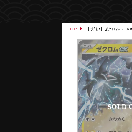
TOP
【状態B】ゼクロムex【RR】{0