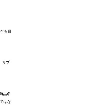
何本も目
、サプ
「商品名
Dではな