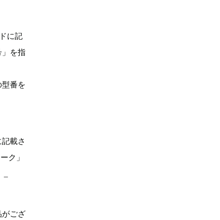
ドに記
号」を指
の型番を
に記載さ
マーク」
。_
品がござ