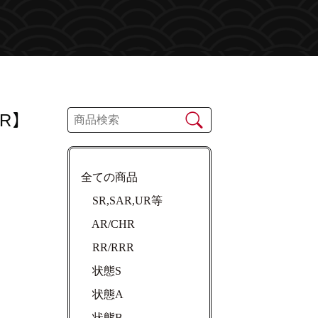
R】
全ての商品
SR,SAR,UR等
AR/CHR
RR/RRR
状態S
状態A
状態B