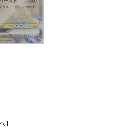
て
いて】