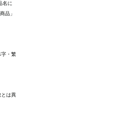
品名に
い商品」
体字・繁
数とは異
】