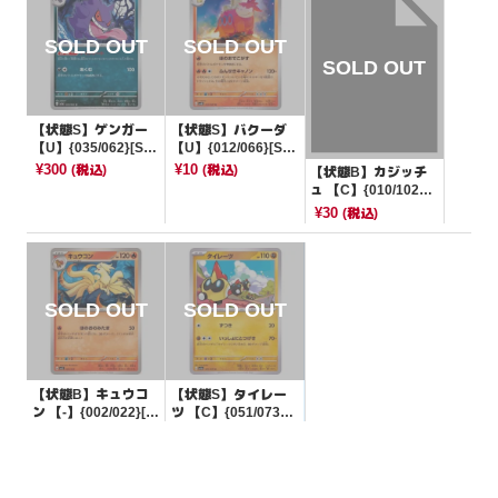
【状態S】ゲンガー
【状態S】バクーダ
【U】{035/062}[SV
【U】{012/066}[SV
3a]
4K]
¥300
¥10
(税込)
(税込)
【状態B】カジッチ
ュ 【C】{010/102}
[SV7]
¥30
(税込)
【状態B】キュウコ
【状態S】タイレー
ン 【-】{002/022}[S
ツ 【C】{051/073}
VLS]
[SV1a]
¥3
¥10
(税込)
(税込)