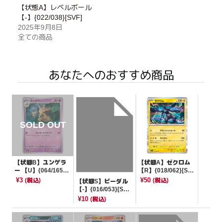
【状態A】レベルボール
【-】{022/038}[SVF]
2025年9月8日
全ての商品
あなたへのおすすめ商品
【状態B】ユンゲラ
【状態A】ゼクロム
ー 【U】{064/165}
【R】{018/062}[SV
[SV2a]
3a]
¥3
¥50
(税込)
(税込)
【状態S】ビーダル
【-】{016/053}[SVH
M]
¥10
(税込)