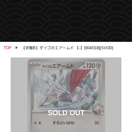
TOP
【状態B】ダイゴのエアームド 【-】{004/018}[SVOD]