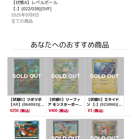
【状態A】レベルボール
【-】{022/038}[SVF]
2025年9月8日
全ての商品
あなたへのおすすめ商品
【状態B】ツボツボ
【状態B】リーフィ
【状態B】ミライド
【AR】{064/063}[M
ア モンスターボール
ン 【-】{023/066}[S
1S]
ミラー【-】{002/18
VI]
¥250
¥400
¥3
(税込)
(税込)
(税込)
7}[SV8a]