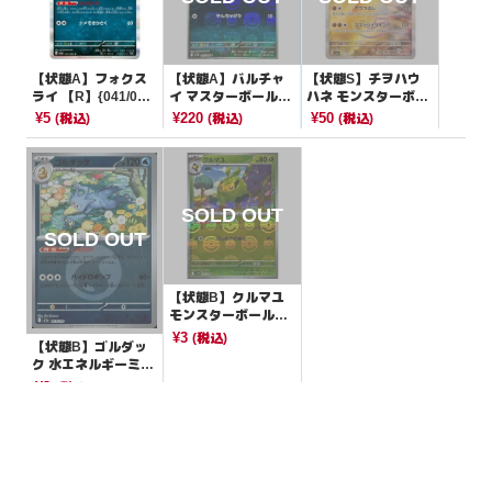
【状態A】フォクス
【状態A】バルチャ
【状態S】チヲハウ
ライ 【R】{041/06
イ マスターボールミ
ハネ モンスターボー
2}[SV3a]
ラー【C】{063/086}
ルミラー【-】{087/1
¥5
¥220
¥50
(税込)
(税込)
(税込)
[SV11B]
87}[SV8a]
【状態B】クルマユ
モンスターボールミ
ラー【C】{002/086}
¥3
(税込)
【状態B】ゴルダッ
[SV11W]
ク 水エネルギーミラ
ー【-】{033/193}[M
¥3
(税込)
2a]