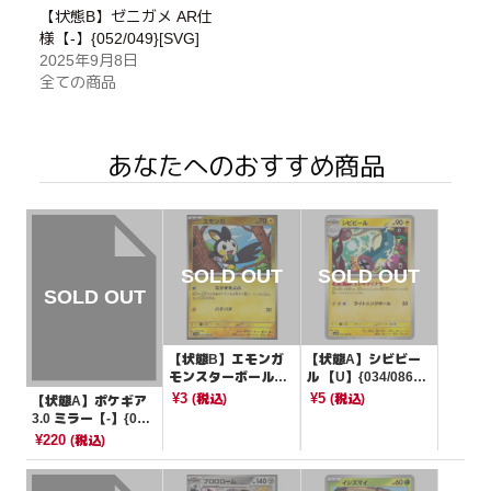
【状態B】ゼニガメ AR仕
様【-】{052/049}[SVG]
2025年9月8日
全ての商品
あなたへのおすすめ商品
【状態B】エモンガ
【状態A】シビビー
モンスターボールミ
ル 【U】{034/086}
ラー【C】{032/086}
[SV11B]
¥3
¥5
(税込)
(税込)
【状態A】ポケギア
[SV11B]
3.0 ミラー【-】{015/
023}[sA]
¥220
(税込)