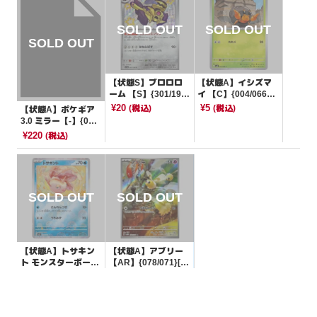
【状態S】ブロロロ
【状態A】イシズマ
ーム 【S】{301/190}
イ 【C】{004/066}
[SV4a]
[SV4K]
¥20
¥5
(税込)
(税込)
【状態A】ポケギア
3.0 ミラー【-】{016/
023}[sA]
¥220
(税込)
【状態A】トサキン
【状態A】アブリー
ト モンスターボール
【AR】{078/071}[S
ミラー【C】{118/16
V5M]
¥5
¥400
(税込)
(税込)
5}[SV2a]