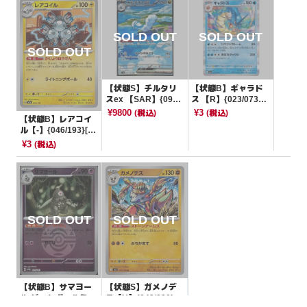
【状態S】チルタリ
【状態B】ギャラド
スex 【SAR】{090/
ス 【R】{023/073}
066}[SV4M]
[SV1a]
¥9800
¥3
(税込)
(税込)
【状態B】レアコイ
ル【-】{046/193}[M
2a]
¥3
(税込)
【状態B】サマヨー
【状態S】ガメノデ
ル ダークボールミラ
ス【U】{042/080}[M