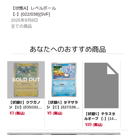
【状態A】レベルボール
【-】{022/038}[SVF]
2025年9月8日
全ての商品
あなたへのおすすめ商品
【状態B】クワガノ
【状態A】タマザラ
ン 【U】{035/102}
シ 【C】{027/106}
[SV7]
[SV8]
¥3
¥5
(税込)
(税込)
【状態S】テラスタ
ルオーブ 【-】{145/
187}[SV8a]
¥20
(税込)