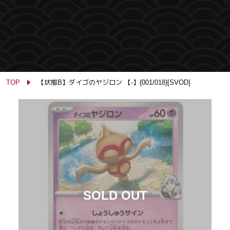
TOP
【状態B】ダイゴのヤジロン 【-】{001/018}[SVOD]