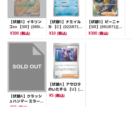
【状態S】イキリン
【状態S】ナミイル
【状態S】ピーニャ
コex 【SR】{089/07
カ 【C】{022/071}
【SR】{091/071}[S
1}[SV2P]
[SV5K]
V2P]
¥300
¥10
¥300
(税込)
(税込)
(税込)
【状態A】アセロラ
のいたずら 【U】{0
59/063}[M1S]
¥5
(税込)
【状態A】クラッシ
ュハンマー ミラー
【-】{013/023}[sA]
¥50
(税込)