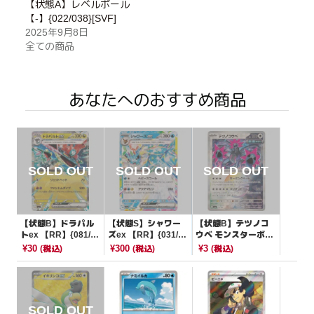
【状態A】レベルボール
【-】{022/038}[SVF]
2025年9月8日
全ての商品
あなたへのおすすめ商品
【状態B】ドラパル
【状態S】シャワー
【状態B】テツノコ
トex 【RR】{081/10
ズex 【RR】{031/18
ウベ モンスターボー
1}[SV6]
7}[SV8a]
ルミラー【-】{135/1
¥30
¥300
¥3
(税込)
(税込)
(税込)
87}[SV8a]