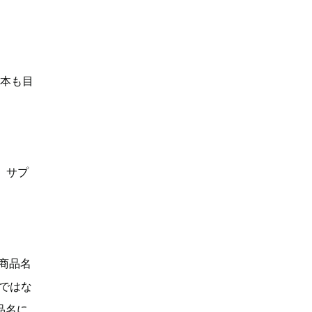
何本も目
、サプ
「商品名
Dではな
品名に