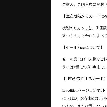
ご購入、ご購入後に開封
【生産段階からカードに存
状態Aであっても、生産
立つものは度合いによって
【セール商品について】
セール品はお一人様がご購
ライは1種につき3点まで
【1EDが存在するカード
1st editionバージ
に（1ED）の記載のある
いもの、または選べない