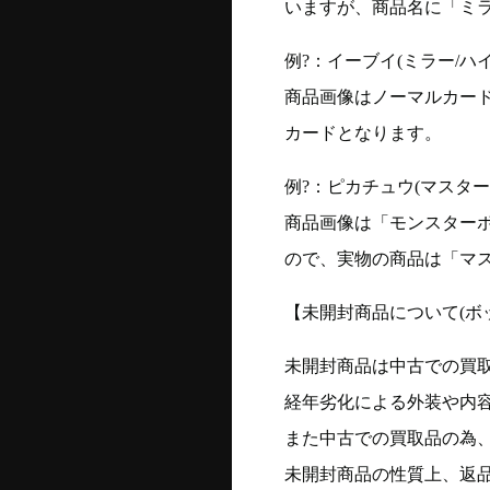
いますが、商品名に「ミ
例?：イーブイ(ミラー/ハイク
商品画像はノーマルカー
カードとなります。
例?：ピカチュウ(マスターボー
商品画像は「モンスター
ので、実物の商品は「マ
【未開封商品について(ボ
未開封商品は中古での買
経年劣化による外装や内
また中古での買取品の為
未開封商品の性質上、返