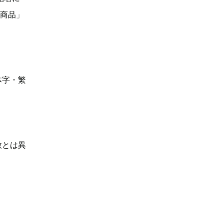
い商品」
体字・繁
数とは異
】