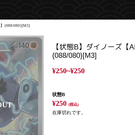
88/080}[M3]
【状態B】ダイノーズ【A
{088/080}[M3]
¥250~
¥250
状態B
¥250
(税込)
在庫切れです。