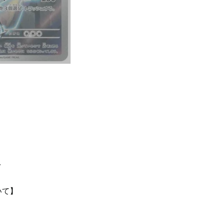
て
いて】