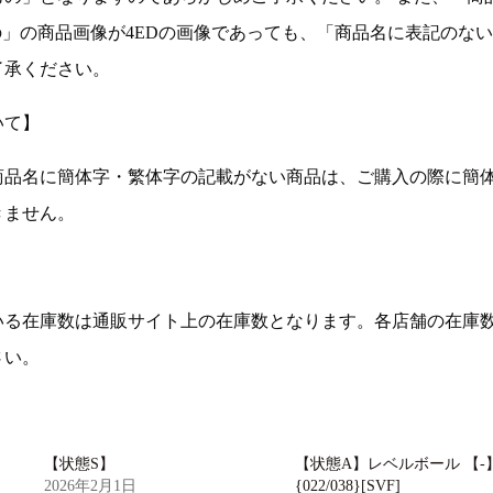
の」の商品画像が4EDの画像であっても、「商品名に表記のな
了承ください。
いて】
商品名に簡体字・繁体字の記載がない商品は、ご購入の際に簡
きません。
いる在庫数は通販サイト上の在庫数となります。各店舗の在庫
さい。
【状態S】
【状態A】レベルボール 【-
2026年2月1日
{022/038}[SVF]