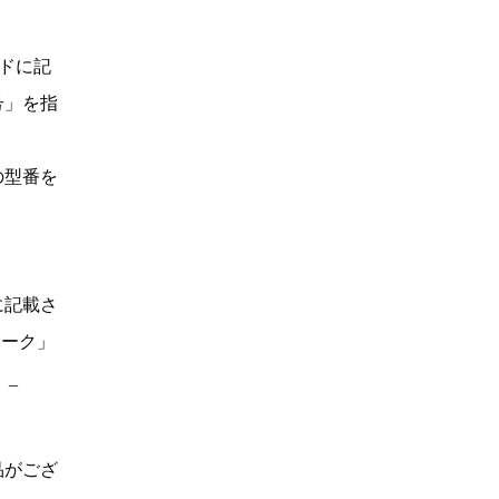
ドに記
号」を指
の型番を
に記載さ
マーク」
。_
品がござ