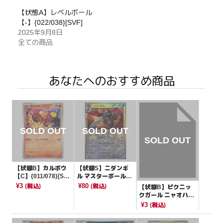
【状態A】レベルボール
【-】{022/038}[SVF]
2025年9月8日
全ての商品
あなたへのおすすめ商品
【状態B】カルボウ
【状態S】ニダンギ
【C】{011/078}[SV
ル マスターボールミ
1S]
ラー【-】{110/187}
¥3
¥80
(税込)
(税込)
【状態B】ピクニッ
[SV8a]
クガール ニャオハマ
ーク【-】{065/066}
¥3
(税込)
[SVI]