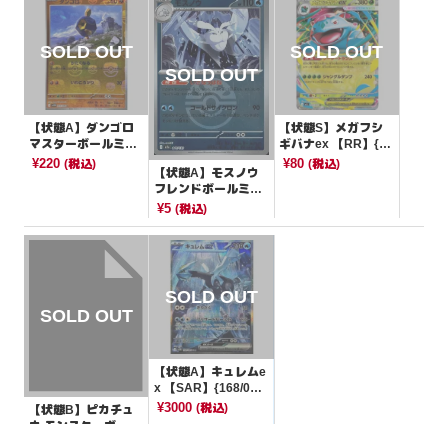
【状態A】ダンゴロ
【状態S】メガフシ
マスターボールミラ
ギバナex 【RR】{00
ー【C】{043/086}[S
3/063}[M1L]
¥220
¥80
(税込)
(税込)
【状態A】モスノウ
V11W]
フレンドボールミラ
ー【-】{041/193}[M
¥5
(税込)
2a]
【状態A】キュレムe
x 【SAR】{168/08
6}[SV11B]
¥3000
(税込)
【状態B】ピカチュ
ウ モンスターボール
ミラー【C】{025/16
¥1100
(税込)