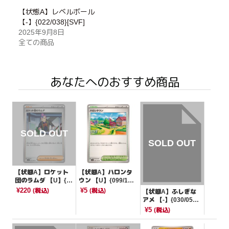
【状態A】レベルボール
【-】{022/038}[SVF]
2025年9月8日
全ての商品
あなたへのおすすめ商品
【状態A】ロケット
【状態A】ハロンタ
団のラムダ 【U】{0
ウン 【U】{099/10
94/098}[SV10]
0}[SV9]
¥220
¥5
(税込)
(税込)
【状態A】ふしぎな
アメ 【-】{030/053}
[SVHM]
¥5
(税込)