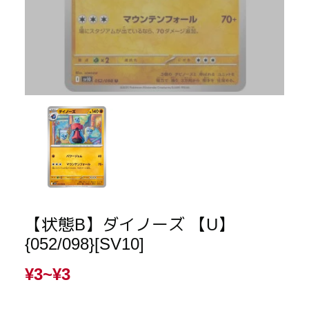
【状態B】ダイノーズ 【U】
{052/098}[SV10]
¥3~
¥3