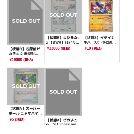
【状態B】レシラムe
【状態S】イダイナ
x 【BWR】{174/08
キバ 【U】{042/07
6}[SV11W]
1}[SV5K]
¥33000
¥10
(税込)
(税込)
【状態B】名探偵ピ
カチュウ 未開封
【P】{098/SV-P}[そ
¥19000
(税込)
の他]
【状態A】スーパー
ボール ニャオハマー
ク【-】{052/066}[S
¥5
(税込)
【状態A】ピカチュ
VI]
ウ 【S】{236/190}[S
V4a]
¥8000
(税込)