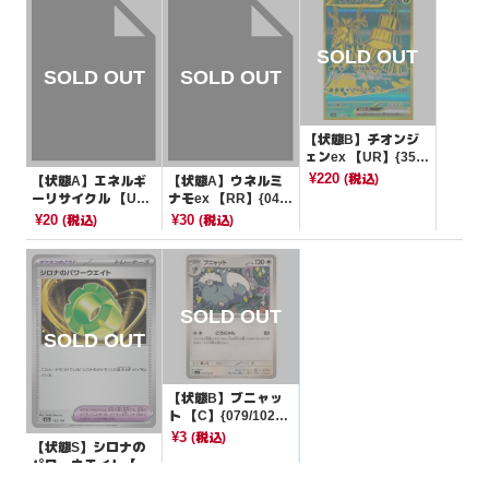
【状態B】チオンジ
ェンex 【UR】{355/
190}[SV4a]
¥220
(税込)
【状態A】エネルギ
【状態A】ウネルミ
ーリサイクル 【U】
ナモex 【RR】{049/
{062/070}[S5R]
187}[SV8a]
¥20
¥30
(税込)
(税込)
【状態B】ブニャッ
ト 【C】{079/102}
[SV7]
¥3
(税込)
【状態S】シロナの
パワーウエイト【-】
{162/193}[M2a]
¥10
(税込)