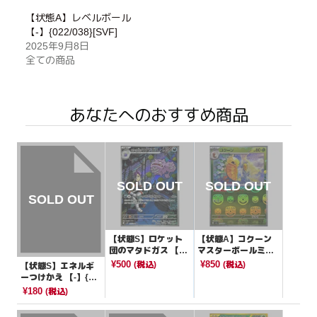
【状態A】レベルボール
【-】{022/038}[SVF]
2025年9月8日
全ての商品
あなたへのおすすめ商品
【状態S】ロケット
【状態A】コクーン
団のマタドガス 【A
マスターボールミラ
R】{105/098}[SV10]
ー【C】{014/165}[S
¥500
¥850
(税込)
(税込)
【状態S】エネルギ
V2a]
ーつけかえ 【-】{00
2/024}[sB]
¥180
(税込)