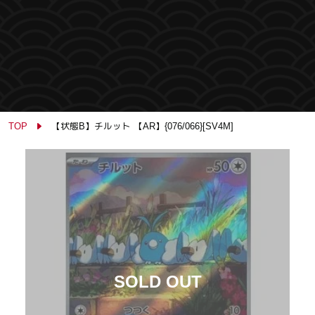
TOP
【状態B】チルット 【AR】{076/066}[SV4M]