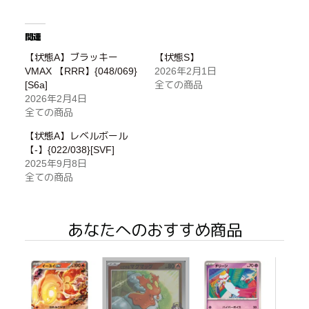
関連
【状態A】ブラッキー
【状態S】
VMAX 【RRR】{048/069}
2026年2月1日
[S6a]
全ての商品
2026年2月4日
全ての商品
【状態A】レベルボール
【-】{022/038}[SVF]
2025年9月8日
全ての商品
あなたへのおすすめ商品