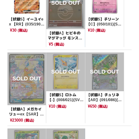
【状態S】イーユイe
【状態S】チリーン
x 【RR】{035/190}
【C】{050/101}[SV
[SV4a]
6]
¥30
¥10
(税込)
(税込)
【状態A】ヒビキの
マグマッグ モンスタ
ーボールミラー【-】
¥5
(税込)
{018/193}[M2a]
【状態S】ロトム
【状態A】チュリネ
【-】{008/021}[SVA
【AR】{091/086}[S
L]
V11B]
¥10
¥650
(税込)
(税込)
【状態A】メガカイ
リューex【SAR】{2
46/193}[M2a]
¥23000
(税込)