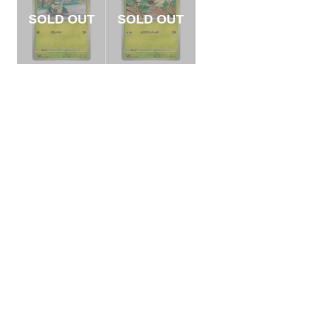
【状態A】イトマル
【状態A】カプサイ
【C】{004/066}[SV
ジ 【C】{007/106}
5a]
[SV8]
¥5
¥5
(税込)
(税込)
全ての商品
SR,SAR,UR等
AR/CHR
RR/RRR