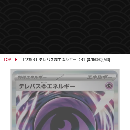
TOP
【状態B】テレパス超エネルギー【R】{079/080}[M3]