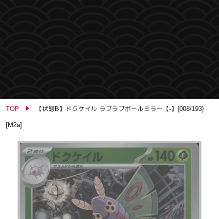
TOP
【状態B】ドクケイル ラブラブボールミラー【-】{008/193}
[M2a]