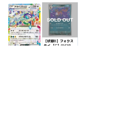
【状態B】フォクス
ライ 【C】{042/06
3}[M1L]
¥3
(税込)
【状態S】テラパゴ
スex【RR】{145/19
3}[M2a]
¥30
(税込)
全ての商品