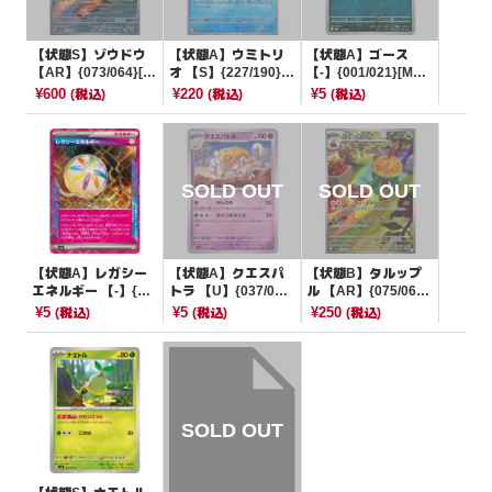
【状態S】ゾウドウ
【状態A】ウミトリ
【状態A】ゴース
【AR】{073/064}[S
オ 【S】{227/190}[S
【-】{001/021}[MB
V6a]
V4a]
G]
¥600
¥220
¥5
(税込)
(税込)
(税込)
【状態A】レガシー
【状態A】クエスパ
【状態B】タルップ
エネルギー 【-】{18
トラ 【U】{037/07
ル 【AR】{075/064}
7/187}[SV8a]
8}[SV1S]
[SV7a]
¥5
¥5
¥250
(税込)
(税込)
(税込)