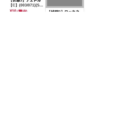
【状態S】ナエトル
【C】{003/071}[SV
5K]
¥10
(税込)
【状態B】ワッカネ
ズミ 【-】{104/139}
[SVD]
¥3
(税込)
全ての商品
SR,SAR,UR等
AR/CHR
RR/RRR
状態S
状態A