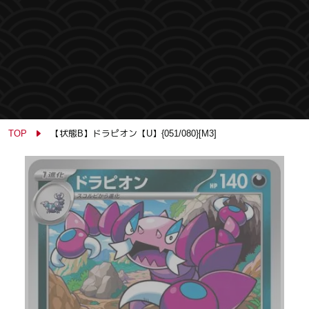
TOP
【状態B】ドラピオン【U】{051/080}[M3]