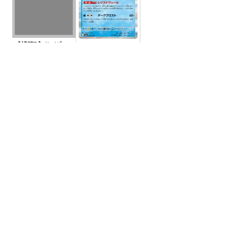
【状態B】ハイパー
【状態A】ロケット
ボール アンリミ【U
団のフリーザー【-】
R】{058/051}[BW8
¥45000
(税込)
{034/193}[M2a]
¥5
(税込)
紫]
全ての商品
SR,SAR,UR等
AR/CHR
RR/RRR