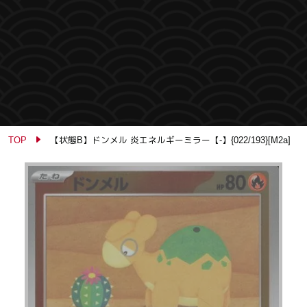
TOP
【状態B】ドンメル 炎エネルギーミラー【-】{022/193}[M2a]