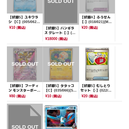
【状態S】ユキワラ
【状態A】ふうせん
シ 【C】{005/062}
【-】{018/021}[MB
[SV3a]
G]
¥10
¥20
(税込)
(税込)
【状態S】バンギラ
ス グレート【-】{04
4/080}[その他]
¥18000
(税込)
【状態B】フーディ
【状態S】タタッコ
【状態S】むしとり
ン モンスターボール
【C】{035/066}[SV
セット 【-】{022/04
ミラー【-】{059/18
4K]
5}[SVN]
¥80
¥10
¥20
(税込)
(税込)
(税込)
7}[SV8a]