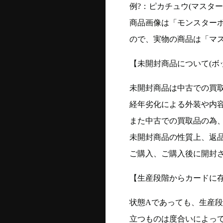
例?：ピカチュウ(マスターボー
商品画像は「モンスター
ので、実物の商品は「マ
【未開封商品について(ボ
未開封商品は中古での買
経年劣化による外装や内
また中古での買取品の為
未開封商品の性質上、返
ご購入、ご購入後に開封
【生産段階からカードに存
状態Aであっても、生産
立つものは度合いによって