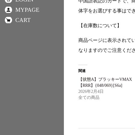
中国語表記のカードで、
MYPAGE
体字をお選びする事はで
CART
【在庫数について】
商品ページに表示されて
なりますのでご注意くだ
関連
【状態A】ブラッキーVMAX
【RRR】{048/069}[S6a]
2026年2月4日
全ての商品