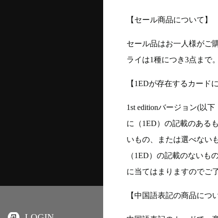
【セール商品について】
セール品はお一人様がご購
ライは1種につき3点まで
【1EDが存在するカード
1st editionバージ
に（1ED）の記載のある
いもの、または選べない
（1ED）の記載のないも
に当てはまりますのでご
【中国語表記の商品につ
LOGIN