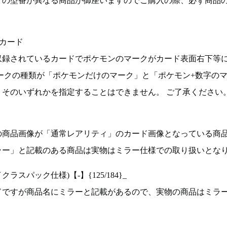
ドの型番が異なる商品が御座いますのでご購入の際、必ず商品
カード
収録されているカードでポケモンのマークがカード表面右下等
ークの種類が「ポケモンだけのマーク」と「ポケモン+数字の
そのいずれかを指定することはできません。 ご了承ください
の商品画像が「通常レアリティ」のカード画像となっている商
ラー」と記載のある商品は実物はミラー仕様での取り扱いとな
ラスパック仕様)【-】{125/184}_
ドですが商品名にミラーと記載があるので、実物の商品はミラ