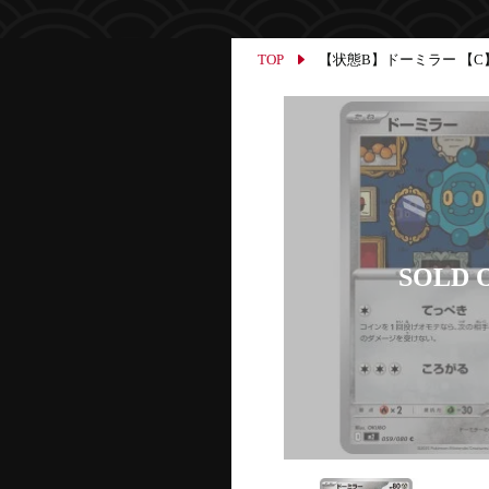
TOP
【状態B】ドーミラー 【C】{05