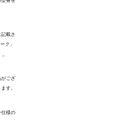
の型番を
に記載さ
マーク」
。_
品がござ
ります。
ー仕様の