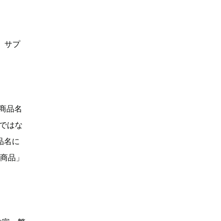
、サプ
「商品名
Dではな
品名に
い商品」