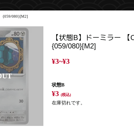
9/080}[M2]
【状態B】ドーミラー 【
{059/080}[M2]
¥3~
¥3
状態B
¥3
(税込)
在庫切れです。