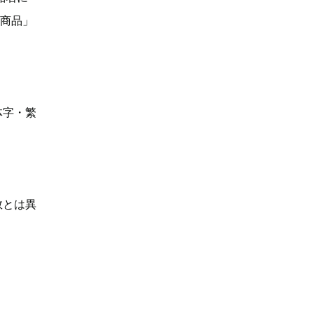
い商品」
体字・繁
数とは異
】