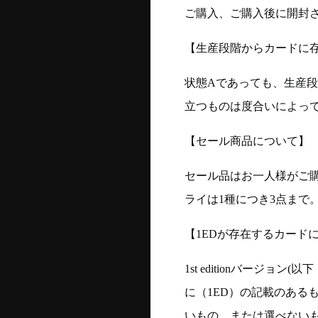
ご購入、ご購入後に開封
【生産段階からカードに存
状態Aであっても、生産
立つものは度合いによって
【セール商品について】
セール品はお一人様がご購
ライは1種につき3点まで
【1EDが存在するカード
1st editionバージ
に（1ED）の記載のある
いもの、または選べない