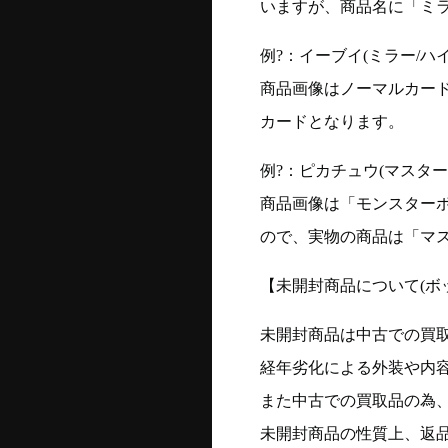
いますが、商品名に「ミ
例?：イーブイ(ミラー/ハイク
商品画像はノーマルカー
カードとなります。
例?：ピカチュウ(マスターボー
商品画像は「モンスター
ので、実物の商品は「マ
【未開封商品について(ボ
未開封商品は中古での買
経年劣化による外装や内
また中古での買取品の為
未開封商品の性質上、返