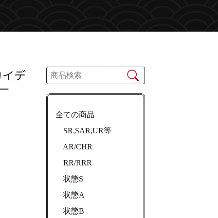
カイデ
ー
全ての商品
SR,SAR,UR等
AR/CHR
RR/RRR
状態S
状態A
状態B