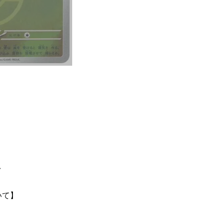
て
いて】