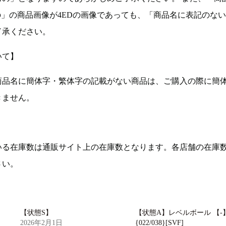
の」の商品画像が4EDの画像であっても、「商品名に表記のな
了承ください。
いて】
商品名に簡体字・繁体字の記載がない商品は、ご購入の際に簡
きません。
いる在庫数は通販サイト上の在庫数となります。各店舗の在庫
さい。
【状態S】
【状態A】レベルボール 【-
2026年2月1日
{022/038}[SVF]