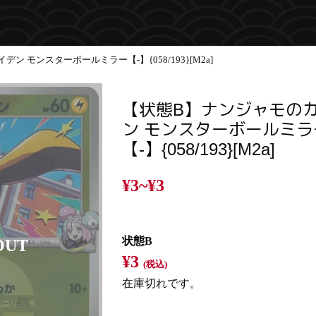
 モンスターボールミラー【-】{058/193}[M2a]
【状態B】ナンジャモの
ン モンスターボールミラ
【-】{058/193}[M2a]
¥3~
¥3
状態B
¥3
(税込)
在庫切れです。