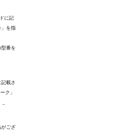
ドに記
号」を指
の型番を
に記載さ
マーク」
。_
品がござ