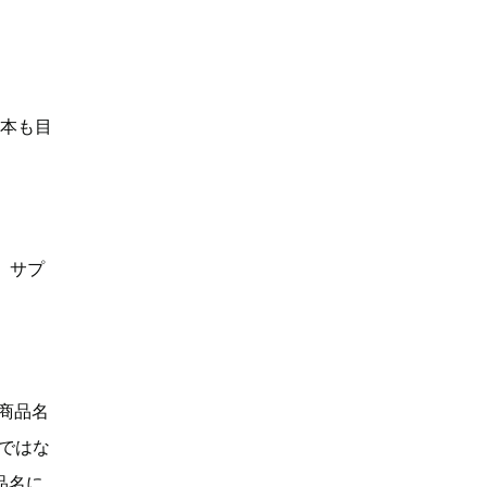
何本も目
、サプ
「商品名
Dではな
品名に