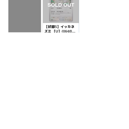
【状態S】イッカネ
ズミ 【U】{064/07
1}[SV2D]
¥10
(税込)
【状態S】モンメン
【C】{007/071}[SV
5K]
¥10
(税込)
全ての商品
SR,SAR,UR等
AR/CHR