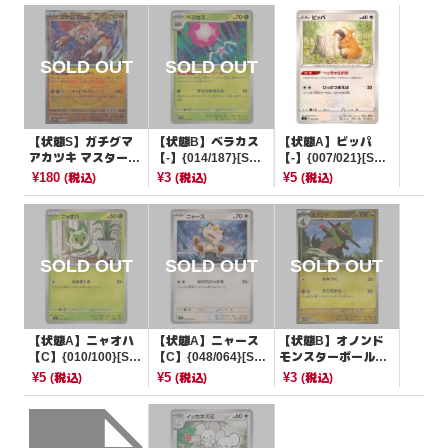
【状態S】ガチグマ
【状態B】ベラカス
【状態A】ビッパ
アカツキ マスターボ
【-】{014/187}[SV8
【-】{007/021}[SVJ
ールミラー【-】{08
a]
L]
¥180
¥3
¥5
(税込)
(税込)
(税込)
5/187}[SV8a]
【状態A】ニャオハ
【状態A】ニャース
【状態B】オノンド
【C】{010/100}[SV
【C】{048/064}[SV
モンスターボールミ
9]
6a]
ラー【C】{071/086}
¥5
¥5
¥3
(税込)
(税込)
(税込)
[SV11B]