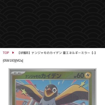
TOP
【状態B】ナンジャモのカイデン 雷エネルギーミラー【-】
{058/193}[M2a]