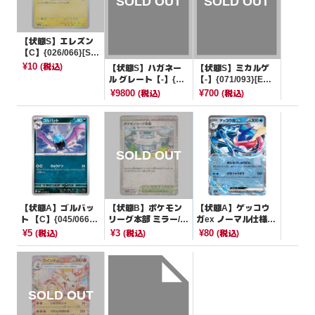
【状態S】エレズン
【C】{026/066}[SV
4M]
¥10
(税込)
【状態S】ハガネー
【状態S】ミカルゲ
ル グレート【-】{04
【-】{071/093}[EB
7/080}[その他]
B]
¥9800
¥700
(税込)
(税込)
【状態A】ゴルバッ
【状態B】ポケモン
【状態A】ゲッコウ
ト 【C】{045/066}
リーグ本部 ミラー/ハ
ガex ノーマル仕様
[SV4K]
イクラスパック仕様
【-】{029/139}[SV
¥5
¥3
¥80
(税込)
(税込)
(税込)
【-】{186/190}[SV4
D]
a]