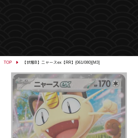
TOP
【状態B】ニャースex【RR】{061/080}[M3]