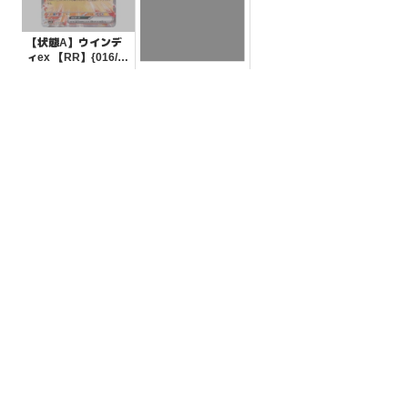
【状態A】ウインデ
ィex 【RR】{016/07
8}[SV1V]
¥80
(税込)
【状態S】ワザマシ
ンエヴォリューショ
ン 【-】{028/044}[S
¥10
(税込)
VK]
全ての商品
SR,SAR,UR等
AR/CHR
RR/RRR
状態S