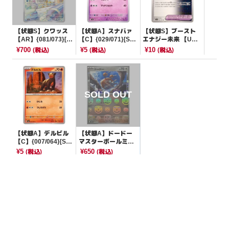
【状態S】クワッス
【状態A】スナバァ
【状態S】ブースト
【AR】{081/073}[S
【C】{029/071}[SV
エナジー未来 【U】
V1a]
2D]
{065/071}[SV5M]
¥700
¥5
¥10
(税込)
(税込)
(税込)
【状態A】デルビル
【状態A】ドードー
【C】{007/064}[SV
マスターボールミラ
6a]
ー【C】{084/165}[S
¥5
¥650
(税込)
(税込)
V2a]