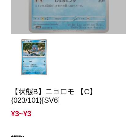
【状態B】ニョロモ 【C】
{023/101}[SV6]
¥3~
¥3