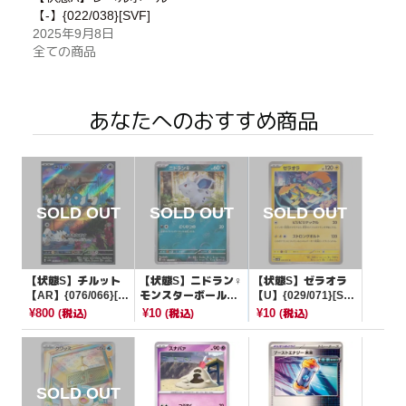
【-】{022/038}[SVF]
2025年9月8日
全ての商品
あなたへのおすすめ商品
【状態S】チルット
【状態S】ニドラン♀
【状態S】ゼラオラ
【AR】{076/066}[S
モンスターボールミ
【U】{029/071}[SV
V4M]
ラー【C】{029/165}
5M]
¥800
¥10
¥10
(税込)
(税込)
(税込)
[SV2a]