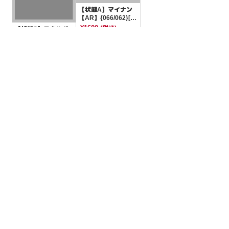
【状態A】マイナン
【AR】{066/062}[S
V3a]
¥1600
(税込)
【状態S】エネルギ
ー回収 【-】{015/02
2}[XYe]
¥50
(税込)
全ての商品
SR,SAR,UR等
AR/CHR
RR/RRR
状態S