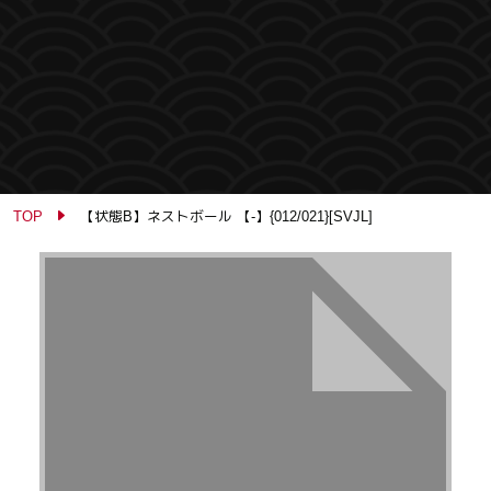
TOP
【状態B】ネストボール 【-】{012/021}[SVJL]