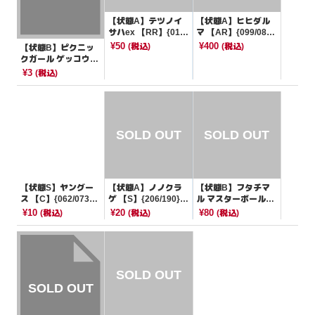
【状態A】テツノイ
【状態A】ヒヒダル
サハex 【RR】{016/
マ 【AR】{099/086}
187}[SV8a]
[SV11B]
¥50
¥400
(税込)
(税込)
【状態B】ピクニッ
クガール ゲッコウガ
マーク【-】{065/06
¥3
(税込)
6}[SVI]
【状態S】ヤングー
【状態A】ノノクラ
【状態B】フタチマ
ス 【C】{062/073}
ゲ 【S】{206/190}[S
ル マスターボールミ
[SV1a]
V4a]
ラー【C】{019/086}
¥10
¥20
¥80
(税込)
(税込)
(税込)
[SV11W]