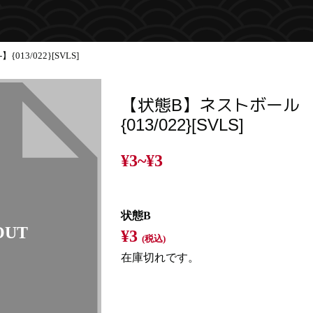
13/022}[SVLS]
【状態B】ネストボール 
{013/022}[SVLS]
¥3~
¥3
状態B
¥3
(税込)
在庫切れです。