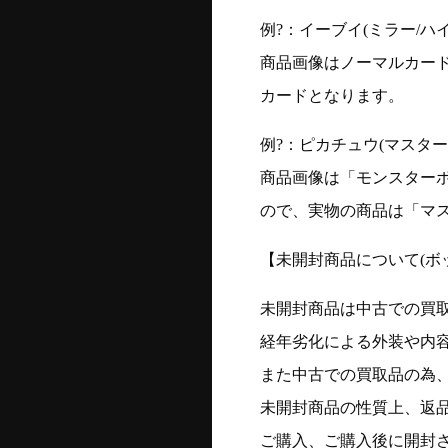
例?：イーブイ(ミラー/ハイク
商品画像はノーマルカー
カードとなります。
例?：ピカチュウ(マスターボー
商品画像は「モンスター
ので、実物の商品は「マ
【未開封商品について(ボ
未開封商品は中古での買
経年劣化による外装や内
また中古での買取品の為
未開封商品の性質上、返
ご購入、ご購入後に開封