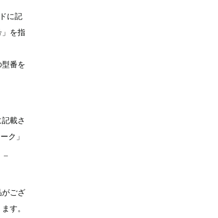
ドに記
号」を指
の型番を
に記載さ
マーク」
。_
品がござ
ります。