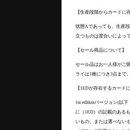
【生産段階からカードに存
状態Aであっても、生産
立つものは度合いによって
【セール商品について】
セール品はお一人様がご購
ライは1種につき3点まで
【1EDが存在するカード
1st editionバージ
に（1ED）の記載のある
いもの、または選べない