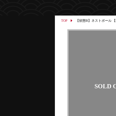
TOP
【状態B】ネストボール 【-】{0