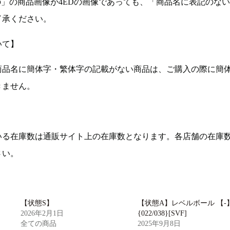
の」の商品画像が4EDの画像であっても、「商品名に表記のな
了承ください。
いて】
商品名に簡体字・繁体字の記載がない商品は、ご購入の際に簡
きません。
いる在庫数は通販サイト上の在庫数となります。各店舗の在庫
さい。
【状態S】
【状態A】レベルボール 【-
2026年2月1日
{022/038}[SVF]
全ての商品
2025年9月8日