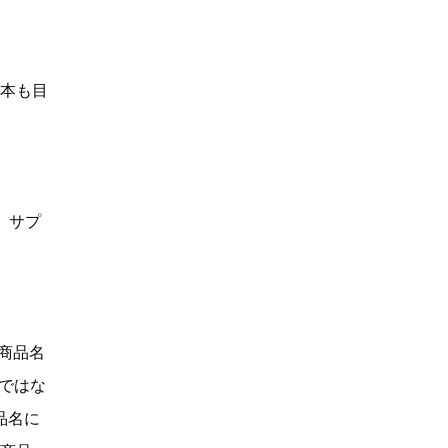
何本も目
、サプ
「商品名
Dではな
品名に