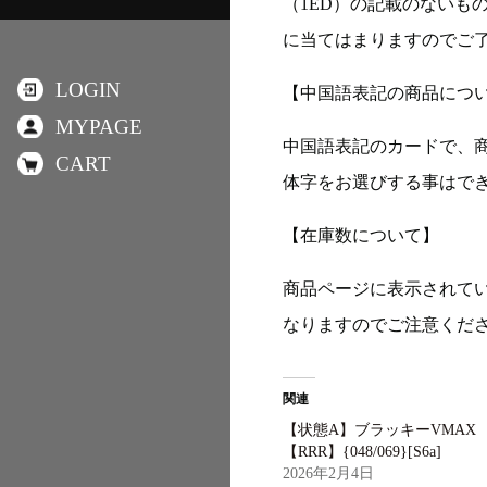
（1ED）の記載のないも
に当てはまりますのでご
LOGIN
【中国語表記の商品につ
MYPAGE
中国語表記のカードで、
CART
体字をお選びする事はで
【在庫数について】
商品ページに表示されて
なりますのでご注意くだ
関連
【状態A】ブラッキーVMAX
【RRR】{048/069}[S6a]
2026年2月4日