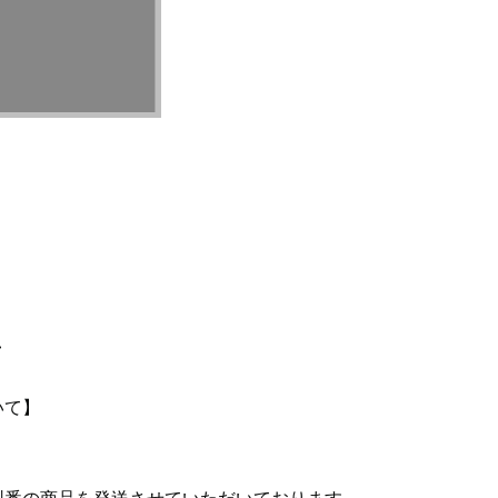
て
いて】