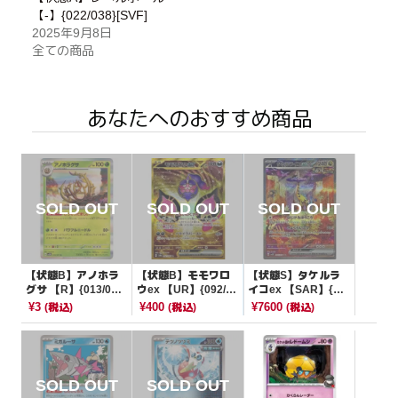
【-】{022/038}[SVF]
2025年9月8日
全ての商品
あなたへのおすすめ商品
【状態B】アノホラ
【状態B】モモワロ
【状態S】タケルラ
グサ 【R】{013/07
ウex 【UR】{092/06
イコex 【SAR】{09
1}[SV5M]
4}[SV6a]
5/071}[SV5K]
¥3
¥400
¥7600
(税込)
(税込)
(税込)