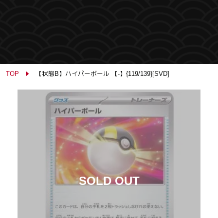
TOP
【状態B】ハイパーボール 【-】{119/139}[SVD]