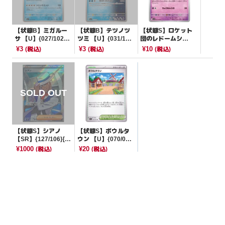
【状態B】ミガルー
【状態B】テツノツ
【状態S】ロケット
サ 【U】{027/102}
ツミ 【U】{031/10
団のレドームシ
[SV7]
6}[SV8]
【C】{043/098}[SV
¥3
¥3
¥10
(税込)
(税込)
(税込)
10]
【状態S】シアノ
【状態S】ボウルタ
【SR】{127/106}[S
ウン 【U】{070/07
V8]
3}[SV1a]
¥1000
¥20
(税込)
(税込)