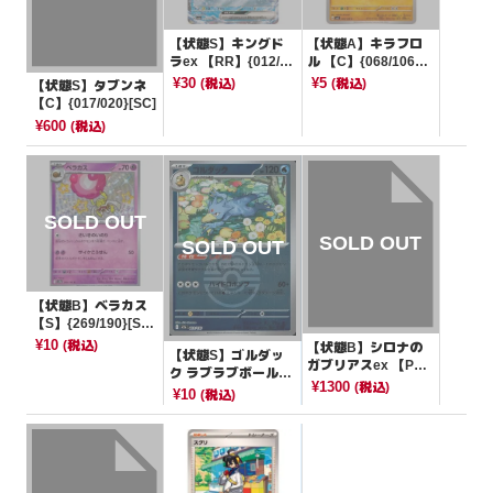
【状態S】キングド
【状態A】キラフロ
ラex 【RR】{012/06
ル 【C】{068/106}
4}[SV6a]
[SV8]
¥30
¥5
(税込)
(税込)
【状態S】タブンネ
【C】{017/020}[SC]
¥600
(税込)
【状態B】ベラカス
【S】{269/190}[SV4
a]
¥10
(税込)
【状態B】シロナの
【状態S】ゴルダッ
ガブリアスex 【P】
ク ラブラブボールミ
{255/SV-P}[その他]
¥1300
(税込)
ラー【-】{033/193}
¥10
(税込)
[M2a]