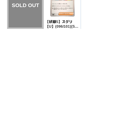
【状態S】スグリ
【U】{096/101}[SV
6]
¥10
(税込)
【状態S】ワッカネ
ズミ 【S】{317/190}
[SV4a]
¥1100
(税込)
全ての商品
SR,SAR,UR等
AR/CHR
RR/RRR