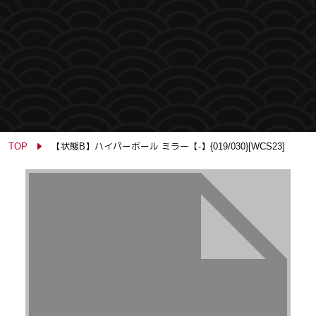
TOP
【状態B】ハイパーボール ミラー【-】{019/030}[WCS23]