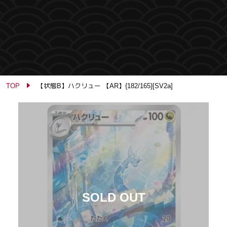
TOP
【状態B】ハクリュー 【AR】{182/165}[SV2a]