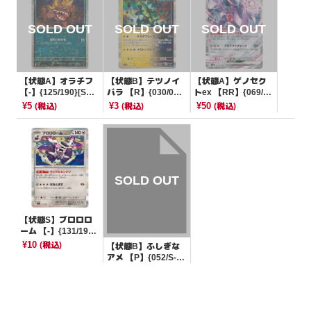
【状態A】オラチフ
【状態B】テツノイ
【状態A】ゲノセク
【-】{125/190}[SV4
バラ 【R】{030/07
トex 【RR】{069/08
a]
1}[SV5M]
6}[SV11B]
¥5
¥3
¥50
(税込)
(税込)
(税込)
【状態S】ブロロロ
ーム 【-】{131/190}
[SV4a]
¥10
(税込)
【状態B】ふしぎな
アメ 【P】{052/S-P}
[その他]
¥80
(税込)