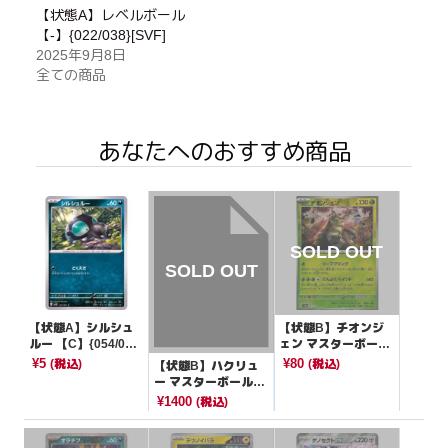
【状態A】レベルボール
【-】{022/038}[SVF]
2025年9月8日
全ての商品
あなたへのおすすめ商品
【状態A】シルシュ
【状態B】チオンジ
ルー 【C】{054/07
ェン マスターボール
1}[SV2D]
ミラー【-】{015/18
¥5
¥80
(税込)
(税込)
【状態B】ハクリュ
7}[SV8a]
ー マスターボールミ
ラー【U】{148/165}
¥1400
(税込)
[SV2a]