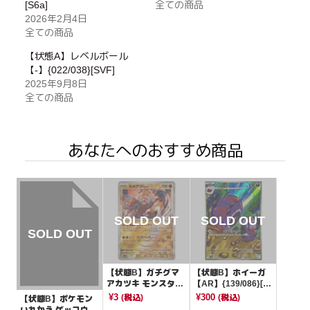
[S6a]
全ての商品
2026年2月4日
全ての商品
【状態A】レベルボール
【-】{022/038}[SVF]
2025年9月8日
全ての商品
あなたへのおすすめ商品
【状態B】ガチグマ
【状態B】ホイーガ
アカツキ モンスター
【AR】{139/086}[S
ボールミラー【-】{0
V11B]
¥3
¥300
(税込)
(税込)
【状態B】ポケモン
85/187}[SV8a]