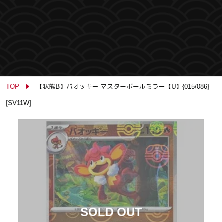
TOP
【状態B】バオッキー マスターボールミラー【U】{015/086}
[SV11W]