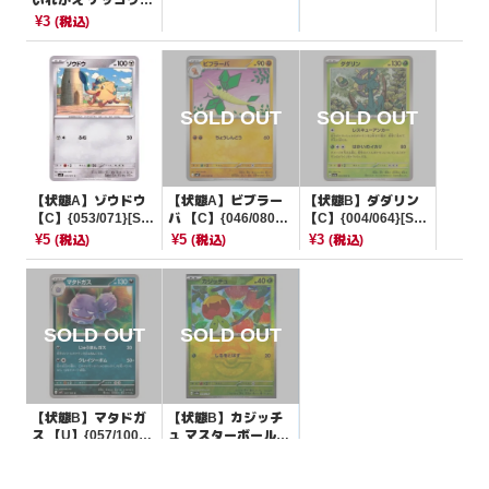
いれかえ ゲッコウガ
マーク【-】{054/06
¥3
(税込)
6}[SVI]
【状態A】ゾウドウ
【状態A】ビブラー
【状態B】ダダリン
【C】{053/071}[SV
バ 【C】{046/080}
【C】{004/064}[SV
2P]
[M2]
7a]
¥5
¥5
¥3
(税込)
(税込)
(税込)
【状態B】マタドガ
【状態B】カジッチ
ス 【U】{057/100}
ュ マスターボールミ
[SV9]
ラー【-】{008/187}
¥3
¥50
(税込)
(税込)
[SV8a]