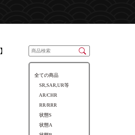
】
全ての商品
SR,SAR,UR等
AR/CHR
RR/RRR
状態S
状態A
状態B