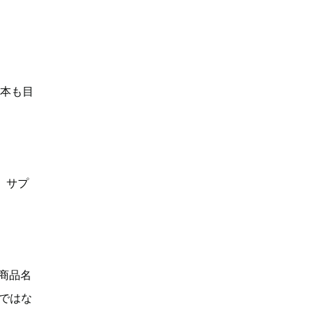
何本も目
、サプ
「商品名
Dではな