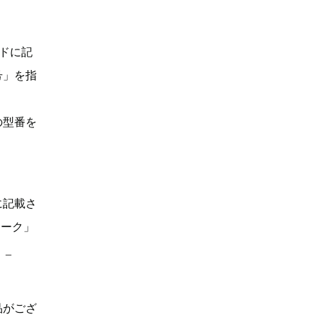
ドに記
号」を指
の型番を
に記載さ
マーク」
。_
品がござ