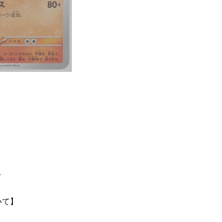
て
いて】