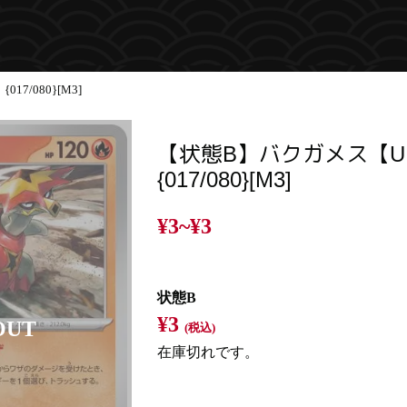
7/080}[M3]
【状態B】バクガメス【U
{017/080}[M3]
¥3~
¥3
状態B
¥3
(税込)
在庫切れです。