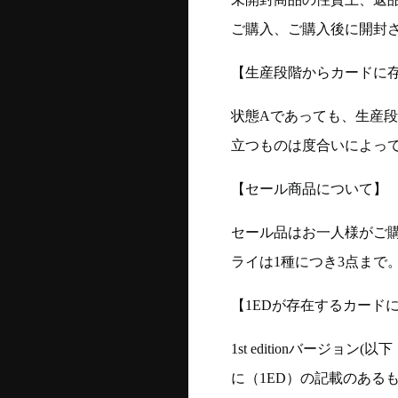
ご購入、ご購入後に開封
【生産段階からカードに存
状態Aであっても、生産
立つものは度合いによって
【セール商品について】
セール品はお一人様がご購
ライは1種につき3点まで
【1EDが存在するカード
1st editionバージ
に（1ED）の記載のある