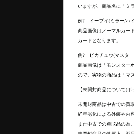
いますが、商品名に「ミ
例?：イーブイ(ミラー/ハイク
商品画像はノーマルカー
カードとなります。
例?：ピカチュウ(マスターボー
商品画像は「モンスター
ので、実物の商品は「マ
【未開封商品について(ボ
未開封商品は中古での買
経年劣化による外装や内
また中古での買取品の為
未開封商品の性質上、返