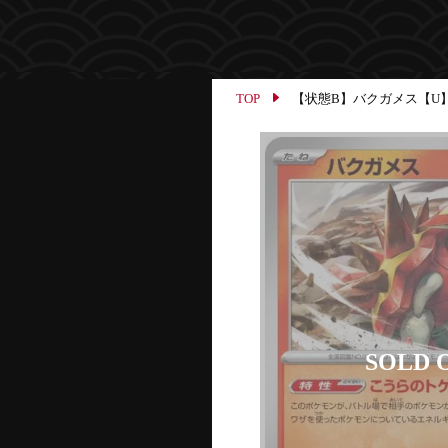
TOP
【状態B】バクガメス【U】{01