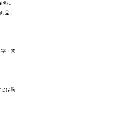
品名に
い商品」
体字・繁
数とは異
】