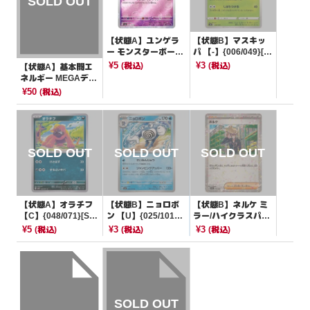
【状態A】ユンゲラ
【状態B】マスキッ
ー モンスターボール
パ 【-】{006/049}[S
ミラー【U】{064/16
VG]
¥5
¥3
(税込)
(税込)
【状態A】基本闘エ
5}[SV2a]
ネルギー MEGAデザ
イン【-】{-}[MA]
¥50
(税込)
【状態A】オラチフ
【状態B】ニョロボ
【状態B】ネルケ ミ
【C】{048/071}[SV
ン 【U】{025/101}
ラー/ハイクラスパッ
2P]
[SV6]
ク仕様【-】{175/19
¥5
¥3
¥3
(税込)
(税込)
(税込)
0}[SV4a]