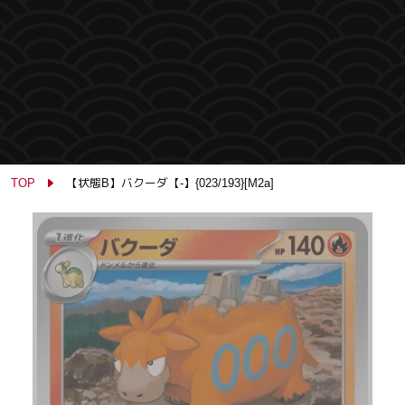
TOP
【状態B】バクーダ【-】{023/193}[M2a]