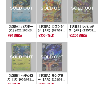
【状態A】ハスボー
【状態A】カエンジ
【状態S】レパルダ
【C】{021/100}[SV
シ 【AR】{077/073}
ス 【AR】{135/086}
9]
[SV1a]
[SV11W]
¥20
¥350
¥1200
(税込)
(税込)
(税込)
【状態B】ヘラクロ
【状態A】ランプラ
ス 【U】{006/071}
ー 【AR】{101/086}
[SV2D]
[SV11B]
¥3
¥500
(税込)
(税込)