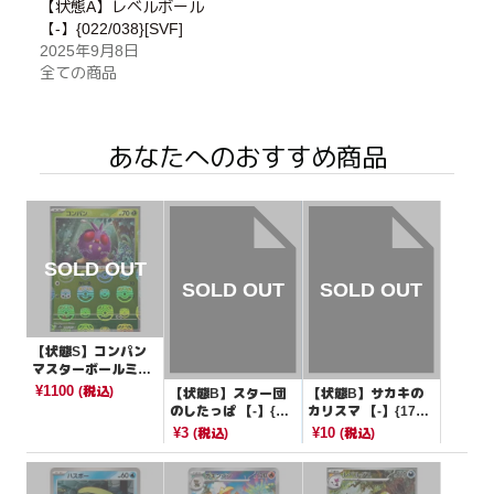
【状態A】レベルボール
【-】{022/038}[SVF]
2025年9月8日
全ての商品
あなたへのおすすめ商品
【状態S】コンパン
マスターボールミラ
ー【C】{048/165}[S
¥1100
(税込)
【状態B】スター団
【状態B】サカキの
V2a]
のしたっぱ 【-】{13
カリスマ 【-】{173/
1/139}[SVD]
190}[SV4a]
¥3
¥10
(税込)
(税込)