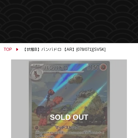
TOP
【状態B】バンバドロ 【AR】{078/071}[SV5K]