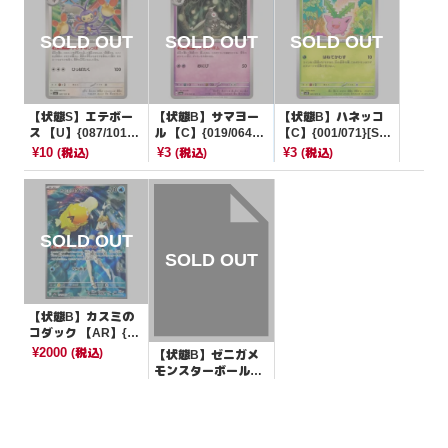
【状態S】エテボー
【状態B】サマヨー
【状態B】ハネッコ
ス 【U】{087/101}
ル 【C】{019/064}
【C】{001/071}[SV
[SV6]
[SV6a]
2D]
¥10
¥3
¥3
(税込)
(税込)
(税込)
【状態B】カスミの
コダック 【AR】{07
1/063}[SV9a]
¥2000
(税込)
【状態B】ゼニガメ
モンスターボールミ
ラー【C】{007/165}
¥220
(税込)
[SV2a]