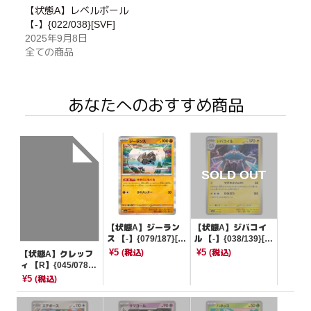
【状態A】レベルボール
【-】{022/038}[SVF]
2025年9月8日
全ての商品
あなたへのおすすめ商品
【状態A】ジーラン
【状態A】ジバコイ
ス 【-】{079/187}[S
ル 【-】{038/139}[S
V8a]
VD]
¥5
¥5
(税込)
(税込)
【状態A】クレッフ
ィ 【R】{045/078}
[SV1V]
¥5
(税込)