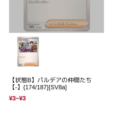
【状態B】パルデアの仲間たち
【-】{174/187}[SV8a]
¥3~
¥3