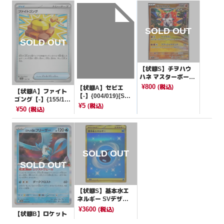
【状態S】チヲハウ
ハネ マスターボール
ミラー【-】{087/18
¥800
(税込)
【状態A】セビエ
【状態A】ファイト
7}[SV8a]
【-】{004/019}[SVJ
ゴング【-】{155/19
P]
¥5
(税込)
3}[M2a]
¥50
(税込)
【状態S】基本水エ
ネルギー SVデザイ
ン【UR】{099/071}
¥3600
(税込)
【状態B】ロケット
[SV2P]
団のフリーザー【-】