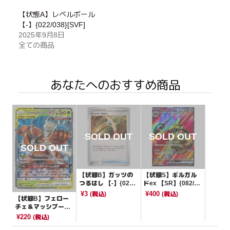
【状態A】レベルボール
【-】{022/038}[SVF]
2025年9月8日
全ての商品
あなたへのおすすめ商品
【状態B】ガッツの
【状態S】ギルガル
つるはし 【-】{022/
ドex 【SR】{082/06
053}[SVHM]
6}[SV4M]
¥3
¥400
(税込)
(税込)
【状態B】フェロー
チェ＆マッシブーン
GX 【RR】{001/17
¥220
(税込)
3}[sm12a]