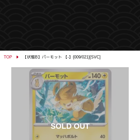
TOP
【状態B】パーモット 【-】{009/021}[SVC]