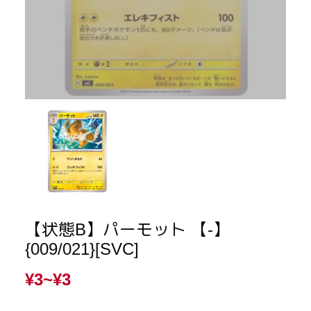
【状態B】パーモット 【-】
{009/021}[SVC]
¥3~
¥3