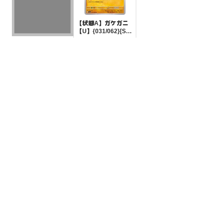
【状態A】ガケガニ
【U】{031/062}[SV
3a]
¥5
(税込)
【状態B】カウンタ
ーゲイン 【U】{053/
060}[sm7a]
¥3
(税込)
全ての商品
SR,SAR,UR等
AR/CHR
RR/RRR
状態S