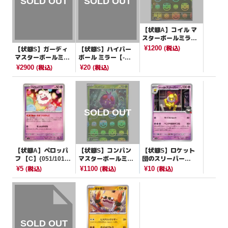
【状態A】コイル マ
スターボールミラー
【C】{081/165}[SV
¥1200
(税込)
【状態S】ガーディ
【状態S】ハイパー
2a]
マスターボールミラ
ボール ミラー【-】
ー【C】{058/165}[S
{010/020}[SPD]
¥2900
¥20
(税込)
(税込)
V2a]
【状態A】ペロッパ
【状態S】コンパン
【状態S】ロケット
フ 【C】{051/101}
マスターボールミラ
団のスリーパー
[SV6]
ー【C】{048/165}[S
【U】{038/098}[SV
¥5
¥1100
¥10
(税込)
(税込)
(税込)
V2a]
10]