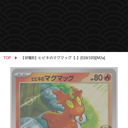
TOP
【状態B】ヒビキのマグマッグ【-】{018/193}[M2a]