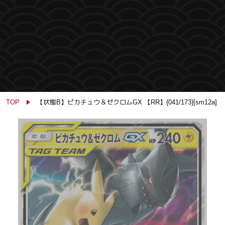
TOP
【状態B】ピカチュウ＆ゼクロムGX 【RR】{041/173}[sm12a]