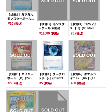
【状態S】ガマガル
モンスターボールミ
ラー【C】{023/086}
¥10
(税込)
【状態B】モンスタ
【状態B】ヨクバリ
[SV11B]
ーボール 未開封
ス 【U】{062/078}
【-】{002/015}[S8a-
[SV1V]
¥11000
¥3
(税込)
(税込)
G]
【状態B】ハイパー
【状態A】ダークパ
【状態A】タケルラ
ボール 【P】{245/S
ッチ 【-】{014/038}
イコex 【RR】{124/
V-P}[PROMO]
[SVF]
187}[SV8a]
¥50
¥5
¥80
(税込)
(税込)
(税込)