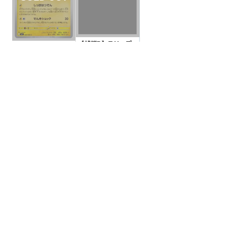
【状態B】スリープ
【状態B】デデンネ
【C】{038/078}[SV
【C】{028/080}[M3]
1V]
¥3
(税込)
¥3
(税込)
全ての商品
SR,SAR,UR等
AR/CHR
RR/RRR