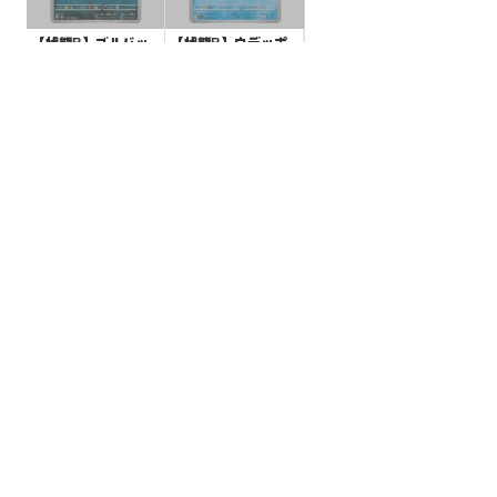
【状態B】ゴルバッ
【状態B】ウデッポ
ト 【U】{042/165}
ウ 【C】{019/063}
[SV2a]
[M1S]
¥3
¥3
(税込)
(税込)
全ての商品
SR,SAR,UR等
AR/CHR
RR/RRR
状態S
状態A