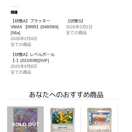
関連
【状態A】ブラッキー
【状態S】
VMAX 【RRR】{048/069}
2026年2月1日
[S6a]
全ての商品
2026年2月4日
全ての商品
【状態A】レベルボール
【-】{022/038}[SVF]
2025年9月8日
全ての商品
あなたへのおすすめ商品