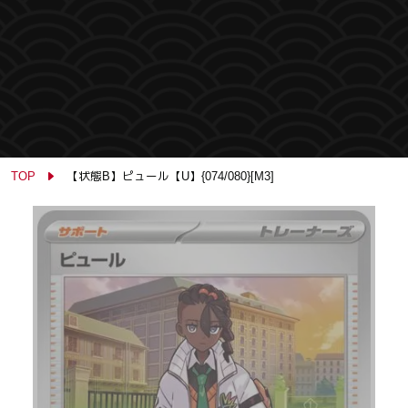
TOP
【状態B】ピュール【U】{074/080}[M3]