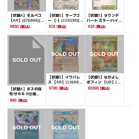
【状態A】モルペコ
【状態S】サーフゴ
【状態S】タウンデ
【AR】{076/066}[S
ー 【-】{133/190}[S
パート ミラー/ハイク
V4K]
V4a]
ラスパック仕様【-】
¥850
¥10
¥10
(税込)
(税込)
(税込)
{183/190}[SV4a]
【状態S】イワパレ
【状態S】なかよし
ス 【AR】{136/086}
ポフィン 【UR】{13
[SV11B]
3/101}[SV6]
¥700
¥2000
(税込)
(税込)
【状態A】ボスの指
令/サカキ R仕様
【-】{176/190}[s4a]
¥80
(税込)