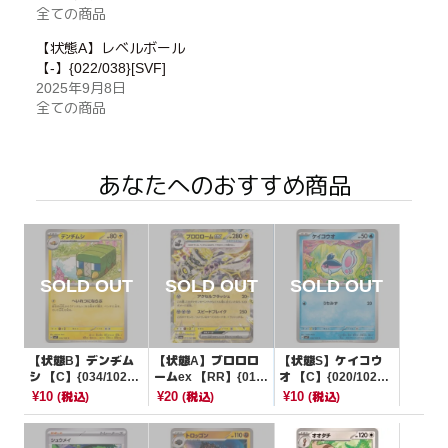
全ての商品
【状態A】レベルボール
【-】{022/038}[SVF]
2025年9月8日
全ての商品
あなたへのおすすめ商品
【状態B】デンヂム
【状態A】ブロロロ
【状態S】ケイコウ
シ 【C】{034/102}
ームex 【RR】{015/
オ 【C】{020/102}
[SV7]
064}[SV6a]
[SV7]
¥10
¥20
¥10
(税込)
(税込)
(税込)