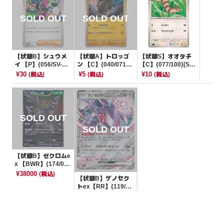
【状態B】シュウメ
【状態A】トロッゴ
【状態S】オオタチ
イ 【P】{056/SV-P}
ン 【C】{040/071}
【C】{077/100}[SV
[PROMO]
[SV5K]
9]
¥30
¥5
¥10
(税込)
(税込)
(税込)
【状態B】ゼクロムe
x 【BWR】{174/08
6}[SV11B]
¥38000
(税込)
【状態B】ゲノセク
トex【RR】{119/19
3}[M2a]
¥30
(税込)