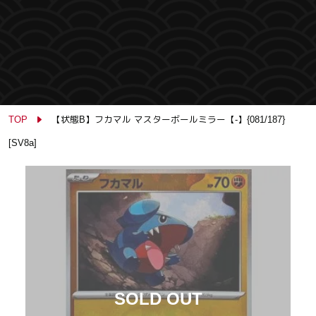
TOP
【状態B】フカマル マスターボールミラー【-】{081/187}
[SV8a]