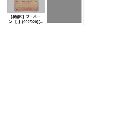
【状態S】ブーバー
ン 【-】{002/020}[S
VEL]
¥10
(税込)
【状態S】げんきの
ハチマキ 【-】{019/
023}[SVAW]
¥10
(税込)
全ての商品
SR,SAR,UR等
AR/CHR
RR/RRR