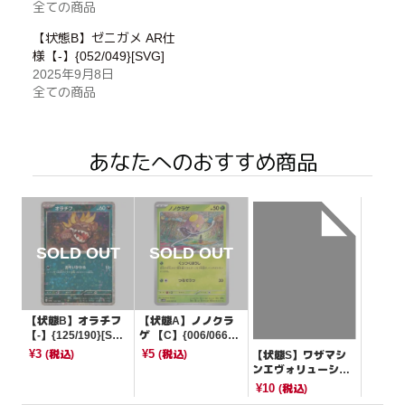
全ての商品
【状態B】ゼニガメ AR仕
様【-】{052/049}[SVG]
2025年9月8日
全ての商品
あなたへのおすすめ商品
【状態B】オラチフ
【状態A】ノノクラ
【-】{125/190}[SV4
ゲ 【C】{006/066}
a]
[SV4M]
¥3
¥5
(税込)
(税込)
【状態S】ワザマシ
ンエヴォリューショ
ン 【U】{063/066}
¥10
(税込)
[SV4M]