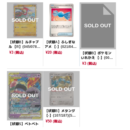
【状態B】ルチャブ
【状態A】ふしぎな
ル 【R】{045/078}
アメ 【-】{021/044}
[SV1S]
[SVK]
¥3
¥20
(税込)
(税込)
【状態B】ポケモン
いれかえ 【-】{005/
028}[SVB]
¥3
(税込)
【状態B】メタング
【-】{107/187}[SV8
a]
¥50
(税込)
【状態S】ベトベト
ン＆アローラベトベ