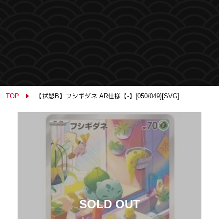
TOP
【状態B】フシギダネ AR仕様【-】{050/049}[SVG]