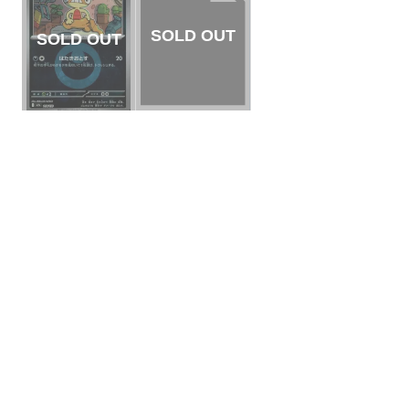
【状態S】ニャース
【状態S】ズルッグ
未開封/AR仕様【P】
悪エネルギーミラー
{192/SV-P}[PROMO]
¥15000
(税込)
【-】{109/193}[M2
¥10
(税込)
a]
全ての商品
SR,SAR,UR等
AR/CHR