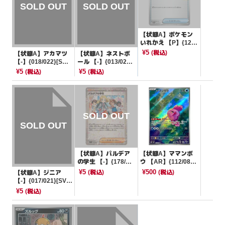
【状態A】ポケモン
いれかえ 【P】{126/
SV-P}[PROMO]
¥5
(税込)
【状態A】アカマツ
【状態A】ネストボ
【-】{018/022}[SVL
ール 【-】{013/021}
S]
[SVC]
¥5
¥5
(税込)
(税込)
【状態A】パルデア
【状態A】ママンボ
の学生 【-】{178/19
ウ 【AR】{112/086}
0}[SV4a]
[SV11B]
¥5
¥500
(税込)
(税込)
【状態A】ジニア
【-】{017/021}[SVA
L]
¥5
(税込)