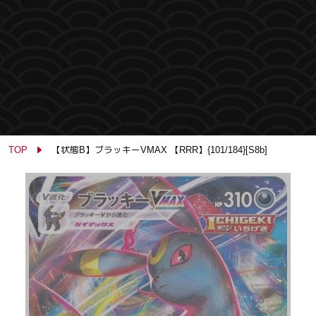
TOP
【状態B】ブラッキーVMAX 【RRR】{101/184}[S8b]