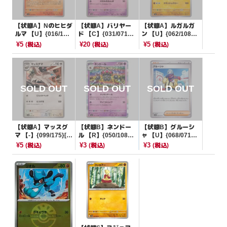
【状態A】Nのヒヒダ
【状態A】バリヤー
【状態A】ルガルガ
ルマ 【U】{016/10
ド 【C】{031/071}
ン 【U】{062/108}
0}[SV9]
[SV5M]
[SV3]
¥5
¥20
¥5
(税込)
(税込)
(税込)
【状態A】マッスグ
【状態B】ネンドー
【状態B】グルーシ
マ 【-】{099/175}[S
ル 【R】{050/108}
ャ 【U】{068/071}
VM]
[SV3]
[SV2P]
¥5
¥3
¥3
(税込)
(税込)
(税込)