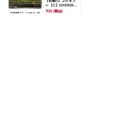
【状態S】コジョフ
ー 【C】{049/086}
[SV11W]
¥10
(税込)
【状態A】リオル フ
レンドボールミラー
【-】{091/193}[M2
¥50
(税込)
a]
全ての商品
SR,SAR,UR等
AR/CHR
RR/RRR
状態S
状態A