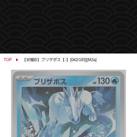
TOP
【状態B】ブリザポス【-】{042/193}[M2a]