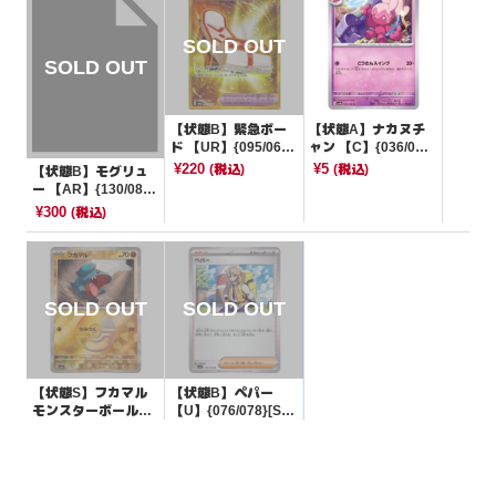
【状態B】緊急ボー
【状態A】ナカヌチ
ド 【UR】{095/066}
ャン 【C】{036/06
[SV5a]
6}[SV4M]
¥220
¥5
(税込)
(税込)
【状態B】モグリュ
ー 【AR】{130/086}
[SV11B]
¥300
(税込)
【状態S】フカマル
【状態B】ペパー
モンスターボールミ
【U】{076/078}[SV
ラー【-】{081/187}
1V]
¥10
¥3
(税込)
(税込)
[SV8a]