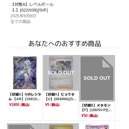
【状態A】レベルボール
【-】{022/038}[SVF]
2025年9月8日
全ての商品
あなたへのおすすめ商品
【状態A】Nのレシラ
【状態A】ヒョウタ
ム 【AR】{109/100}
【U】{064/066}[SV
[SV9]
4M]
¥1800
¥5
(税込)
(税込)
【状態B】メタモン
【P】{166/SV-P}[PR
OMO]
¥50
(税込)