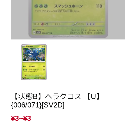
【状態B】ヘラクロス 【U】
{006/071}[SV2D]
¥3~
¥3