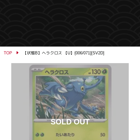
TOP
【状態B】ヘラクロス 【U】{006/071}[SV2D]