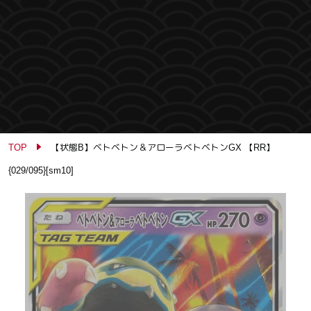
TOP
【状態B】ベトベトン＆アローラベトベトンGX 【RR】
{029/095}[sm10]