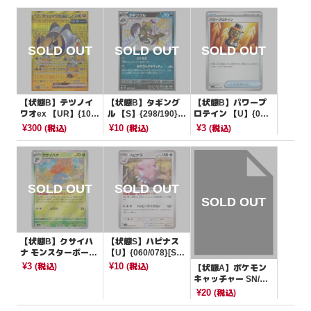
【状態B】テツノイ
【状態B】タギング
【状態B】パワープ
ワオex 【UR】{100/
ル 【S】{298/190}[S
ロテイン 【U】{058/
071}[SV5M]
V4a]
063}[M1L]
¥300
¥10
¥3
(税込)
(税込)
(税込)
【状態B】クサイハ
【状態S】ハピナス
ナ モンスターボール
【U】{060/078}[SV
ミラー【U】{044/16
1V]
¥3
¥10
(税込)
(税込)
【状態A】ポケモン
5}[SV2a]
キャッチャー SN/ミ
ラー【-】{018/024}
¥20
(税込)
[SN]