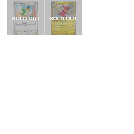
【状態A】イキリン
【状態S】パーモッ
コ 【C】{086/098}
ト 【S】{249/190}[S
[SV10]
V4a]
¥5
¥20
(税込)
(税込)
全ての商品
SR,SAR,UR等
AR/CHR