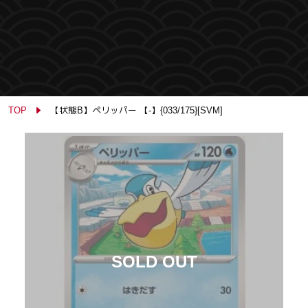
TOP
【状態B】ペリッパー 【-】{033/175}[SVM]