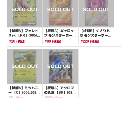
【状態A】フォレト
【状態A】ギャロッ
【状態B】くさりも
スex 【RR】{005/07
プ モンスターボール
ち モンスターボール
1}[SV2D]
ミラー【U】{078/16
ミラー【-】{154/18
¥20
¥80
¥220
(税込)
(税込)
(税込)
5}[SV2a]
7}[SV8a]
【状態A】ミツハニ
【状態A】アクロマ
ー 【C】{006/108}
の執念 【SR】{083/
[SV3]
064}[SV6a]
¥5
¥850
(税込)
(税込)