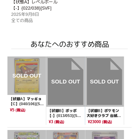
【状態A】レベルボール
【-】{022/038}[SVF]
2025年9月8日
全ての商品
あなたへのおすすめ商品
【状態A】マッギョ
【C】{040/106}[SV
8]
¥5
(税込)
【状態B】ポッポ
【状態B】ポケモン
【-】{013/053}[SVH
大好きクラブ 台紙付
K]
き【P】{096/PCG-
¥3
¥23000
(税込)
(税込)
P}[その他]