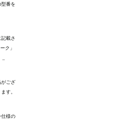
の型番を
に記載さ
マーク」
。_
品がござ
ります。
ー仕様の