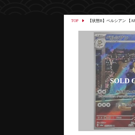
TOP
【状態B】ペルシアン 【AR】{0