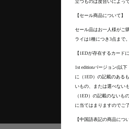
立つものは度合いによって
【セール商品について】
セール品はお一人様がご購
ライは1種につき3点まで
【1EDが存在するカード
1st editionバージ
に（1ED）の記載のある
いもの、または選べない
（1ED）の記載のないも
に当てはまりますのでご
【中国語表記の商品につ