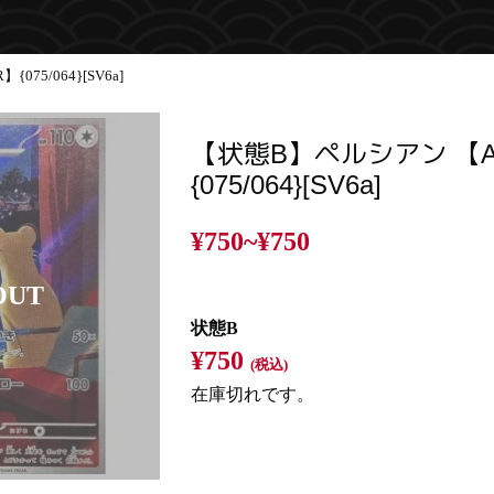
75/064}[SV6a]
【状態B】ペルシアン 【
{075/064}[SV6a]
¥750~
¥750
状態B
¥750
(税込)
在庫切れです。