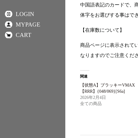
中国語表記のカードで、
LOGIN
体字をお選びする事はで
MYPAGE
【在庫数について】
CART
商品ページに表示されて
なりますのでご注意くだ
関連
【状態A】ブラッキーVMAX
【RRR】{048/069}[S6a]
2026年2月4日
全ての商品