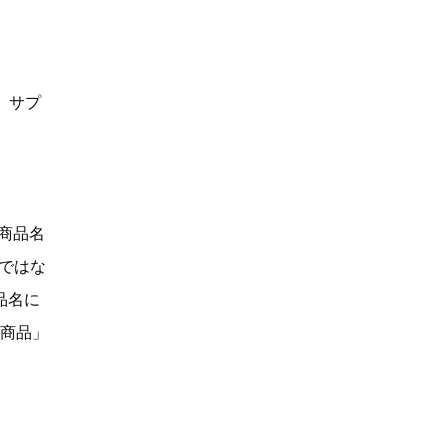
、サプ
「商品名
Dではな
品名に
い商品」