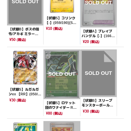
【状態S】コリンク
【-】{059/190}[SV4
a]
¥10
(税込)
【状態B】ボスの指
【状態A】ブレイブ
令/アカギ ミラー
バングル【-】{166/1
【-】{406/414}[SI]
¥50
(税込)
93}[M2a]
¥20
(税込)
【状態S】ルガルガ
ンex 【RR】{050/07
3}[SV1a]
¥30
(税込)
【状態B】スリープ
【状態S】ロケット
モンスターボールミ
団のワナイダー R団
ラー【C】{096/165}
¥30
(税込)
ミラー【-】{016/19
¥80
(税込)
[SV2a]
3}[M2a]