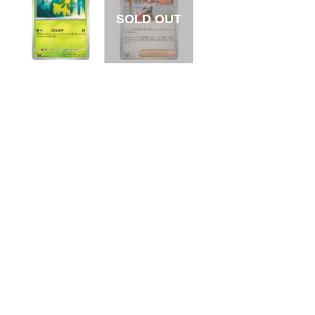
【状態S】ベイリー
【状態B】メロコ
フ 【C】{004/063}
【-】{179/187}[SV8
[M1S]
a]
¥20
¥3
(税込)
(税込)
全ての商品
SR,SAR,UR等
AR/CHR
RR/RRR